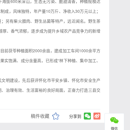
长于海拔600米深山，生态无污染、脆甜清香，种植规模达
制成，风味独特，年产量10万斤、净收入30万元以上；
渠道；另有柴火腊肉、野生丛菌等特产，远近闻名。野生茶
质醇厚、香气浓郁，逐步成为提升乡域农产品竞争力的新增
茯苓种植面积2000余亩，建成加工车间1000余平方
，果实饱满、成分含量高，已形成“林下种植、集中加工、
风文明建设，先后获评怀化市平安乡镇、怀化市安全生产
明、治理有效、生活富裕的良好局面，正奋力打造三县交
稿件收藏
分享到
微信