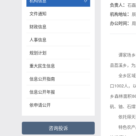
机构信息
：
负责人
石
文件通知
：
机构地址
：
办公时间
周
财政信息
人事信息
规划计划
谭家场乡
县荔溪乡，为
重大民生信息
全乡区域
信息公开指南
口1002人
信息公开年报
乡森林面积8
依申请公开
矾、铀、石煤
依托得天
特色农产
咨询投诉