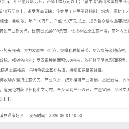
00余亩、年产量超50万斤、产值120万元以上；“思牛湾”高山水蜜桃生
产量40万斤以上，备受客商青睐；传统手工盐笋子经腌制、烘烤、密封工艺
相佳、香味浓，年产10万斤、产值150万元以上，成为群众增收重要
特色产业新亮点，目前已发展200余亩，依托林区原生态环境，茶叶内
业势头强劲：大力发展林下经济，规模化种植茯苓、罗汉果等道地药材。目前
效稳、畅销省内外；罗汉果种植面积500余亩，依托林区阴凉湿润环境
全链条发展格局，与特色农业互补共进，持续拓宽富民路径。
谭家场乡坚持生态优先、产业兴乡，统筹推进产业发展、基层治理、乡
，道光屯村获评怀化市文明村，全乡呈现产业兴旺、生态宜居、乡风文
范标杆。
溪县谭家场乡
发布时间：2026-06-01 10:50