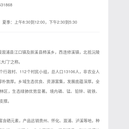
531868
季：上午8:30到12:00，下午2:30到5:30
接溆浦县江口镇及辰溪县柿溪乡，西连修溪镇，北抵沅陵
大门”之称。
1个行政村、112个村民小组，总人口13106人，非农业人
风淳朴敦厚。乡域生态优良、资源富集，发展底蕴深厚。全
重点林区，生态绿肺优势显著。境内磷、锰、铅锌、硫铁、
支撑。
、富含硒元素，产品远销贵州、怀化、溆浦、泸溪等地，种