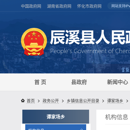
中国政府网
湖南省政府网
怀化市政府网
网站支持IPv
首 页
县政府
新闻中心
>
>
>
>
首页
政务公开
乡镇信息公开目录
谭家场乡
机构信息
谭家场乡