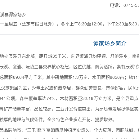
：
磊
电话
0745-5
辰溪县谭家场乡
一至周五（法定节假日除外），冬季上午8:30至12:00，下午2:30至5:30，夏
谭家场乡简介
地处辰溪县东北部，距县城35千米，东界溆浦县均坪镇、舒溶溪乡，南
辰溪、溆浦、沅陵三县交界核心枢纽，区位优越、商贸活跃，素有辰溪“东
总面积89.64平方千米，其中耕地面积1.3万亩、水田面积8656亩；辖1
，以汉族聚居为主，少量土家族和谐杂居，群众勤劳善良、热情好客，民
644公顷，森林覆盖率达74%，木材蓄积量32.18万立方米，是全县
等矿产储量丰富、品位较高，工业开发价值突出，为高质量发展提供坚实
独厚的地理与气候条件，全乡特色产业多点开花、提质增效。
品品牌响亮：“三屯”延季富硒西瓜种植历史悠久，个大皮薄、肉脆味甜