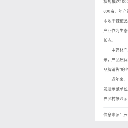
植规模达10
800亩、年
本地干辣椒品
产业作为生态
长点。
中药材产
米，产品质优
品牌销售”的
近年来，
发展示范单位
界乡村振兴示
信息来源：辰