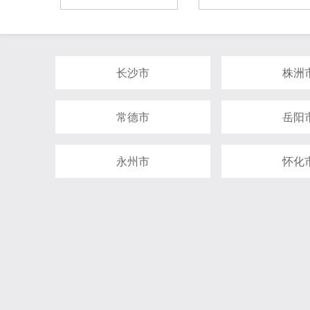
长沙市
株洲
常德市
岳阳
永州市
怀化