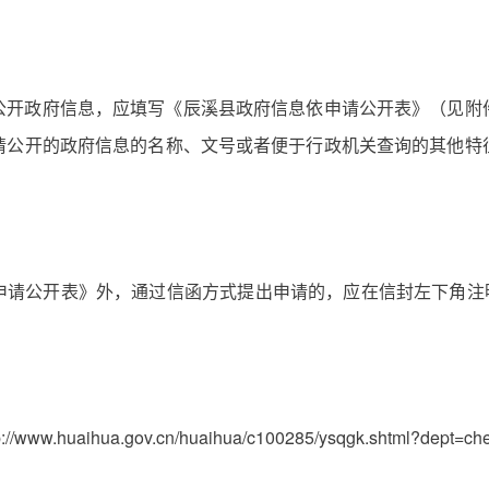
公开政府信息，应填写《辰溪县政府信息依申请公开表》（见附
请公开的政府信息的名称、文号或者便于行政机关查询的其他特
请公开表》外，通过信函方式提出申请的，应在信封左下角注明
.huaihua.gov.cn/huaihua/c100285/ysqgk.shtml