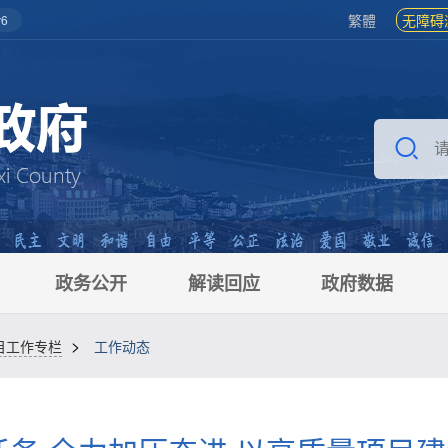
繁體
无障碍
6
政务公开
解读回应
政府数据
>
目工作专栏
工作动态