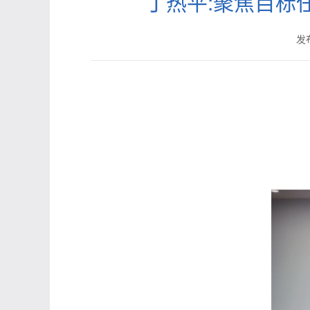
丁热平:聚焦目标
发布