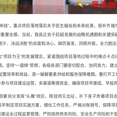
生命线”，重点项目落地落实关乎民生福祉和未来前景，是补齐城
展的重要支撑。当前，我县正处于赶超发展的战略机遇期和关键突
朝夕、决战决胜”的态度和决心，踔厉奋发，同频共振，全力跑出项
立“项目为王”的发展理念，紧紧围绕项目落地过程中的堵点卡点
。坚持“一盘棋”思想，各级各部门要密切配合、协同发力，建
源配置效率和效益，逐一破解要素供给和服务保障难题。要打开工
本参与项目建设运营，多渠道筹措资金，确保项目早建成、早投
部要充分发挥“头雁”效应，既挂帅又出征，扑下身子奔着项目
科学制定项目实施方案，细化工作任务，严格对账销号，保障项
建设全过程监督管理，严防政府债务风险、安全生产风险和干部