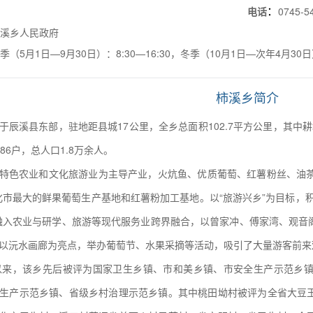
：
瑛
电话
0745-5
柿溪乡人民政府
季（5月1日—9月30日）：8:30—16:30，冬季（10月1日—次年4月30日）：
柿溪乡简介
于辰溪县东部，驻地距县城17公里，全乡总面积102.7平方公里，其中耕地1
86户，总人口1.8万余人。
特色农业和文化旅游业为主导产业，火炕鱼、优质葡萄、红薯粉丝、油茶
化市最大的鲜果葡萄生产基地和红薯粉加工基地。以“旅游兴乡”为目标，
融入农业与研学、旅游等现代服务业跨界融合，以曾家冲、傅家湾、观音
以沅水画廊为亮点，举办葡萄节、水果采摘等活动，吸引了大量游客前来
年以来，该乡先后被评为国家卫生乡镇、市和美乡镇、市安全生产示范乡
生产示范乡镇、省级乡村治理示范乡镇。其中桃田坳村被评为全省大豆