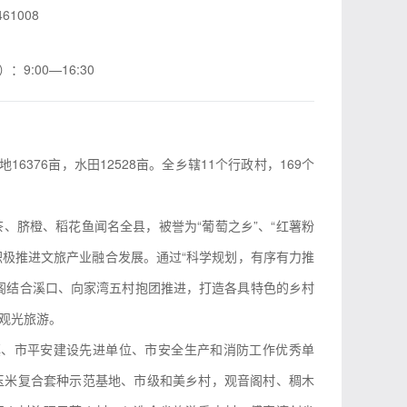
461008
9:00—16:30
6376亩，水田12528亩。全乡辖11个行政村，169个
、脐橙、稻花鱼闻名全县，被誉为“葡萄之乡”、“红薯粉
积极推进文旅产业融合发展。通过“科学规划，有序有力推
阁结合溪口、向家湾五村抱团推进，打造各具特色的乡村
观光旅游。
镇、市平安建设先进单位、市安全生产和消防工作优秀单
玉米复合套种示范基地、市级和美乡村，观音阁村、稠木