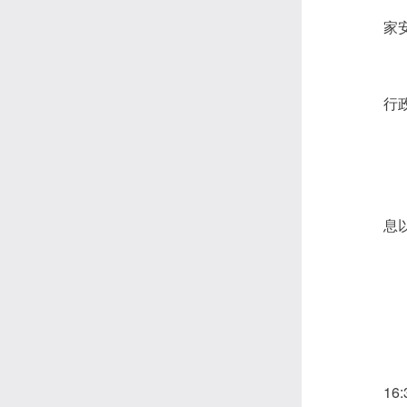
家
行
息
16