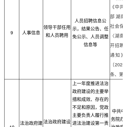
《中共
部 湖南
人员招聘信息公
社会保
领导干部任用
示，结果公告、任
9
人事信息
和人员聘用
〈湖南
免公示、人员调整
信息等
开招聘
通知》
〔202
条、第
上一年度推进法治
政府建设的主要举
措和成效、存在的
不足和原因，党政
中共中
主要负责人履行推
务院办
法治政府建设
法治政府建
进法治建设第一责
10
治政府