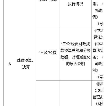
执行情况
条；《
国政府
例》（
1号
《中华
算法》
“三公”经费财政拨
《中华
款预算总额和分项
算法实
“三公”经费
数额，对增减变化
条；《
财政预算、
6
的原因说明
国政府
决算
例》（
1号
《财政
〈项目
管理办
（财预〔