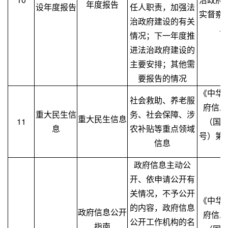
年度报告
设年度报告
任人职责，加强法
实督察
治政府建设的有关
二
情况；下一年度推
进法治政府建设的
主要安排；其他需
要报告的情况
《中华
社会救助、养老服
府信息
重大民生信
务、社会保障、涉
重大民生信息
11
（国务
息
农补贴等重点领域
号）第
信息
政府信息主动公
开、依申请公开有
关情况，不予公开
《中华
的内容，政府信息
政府信息公开
府信息
公开工作机构的名
指南