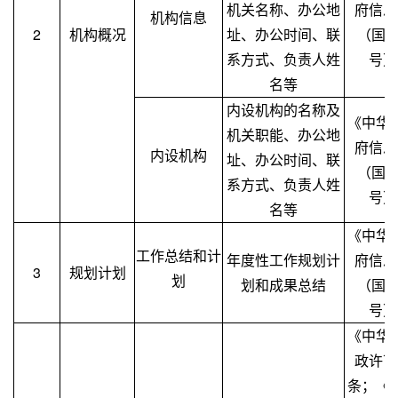
机关名称、办公地
府信息
机构信息
2
机构概况
址、办公时间、联
（国务
系方式、负责人姓
号）
名等
内设机构的名称及
《中华
机关职能、办公地
府信息
内设机构
址、办公时间、联
（国务
系方式、负责人姓
号）
名等
《中华
工作总结和计
年度性工作规划计
府信息
3
规划计划
划
划和成果总结
（国务
号）
《中华
政许可
条；《