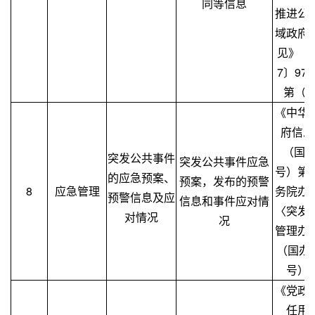
同等信息
推进公
域政府
见》（
7〕9
第（一
《中华
府信息
（国务
突发公共事件
突发公共事件应急
号）第
的应急预案、
预案，发布的预警
8
应急管理
务院办
预警信息及应
信息和事件应对情
〈突发
对情况
况
管理办
（国办发
号）
《党政
任用