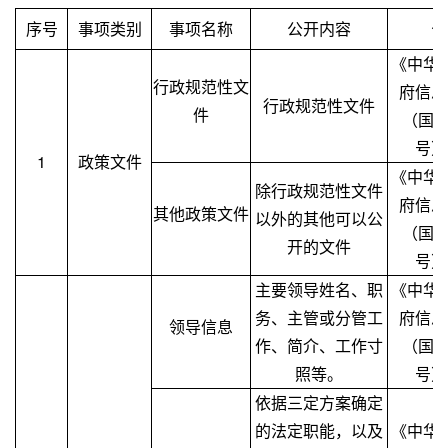
序号
事项类别
事项名称
公开内容
公
《中华
行政规范性文
府信息
行政规范性文件
件
（国务
号）
1
政策文件
《中华
除行政规范性文件
府信息
其他政策文件
以外的其他可以公
（国务
开的文件
号）
主要领导姓名、职
《中华
务、主管或分管工
府信息
领导信息
作、简介、工作寸
（国务
照等。
号）
依据三定方案确定
的法定职能，以及
《中华