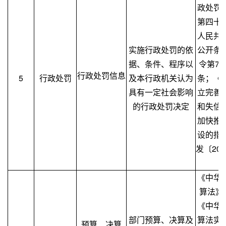
政处罚
第四十
人民共
实施行政处罚的依
公开条
据、条件、程序以
令第7
行政处罚信息
5
行政处罚
及本行政机关认为
条；《
具有一定社会影响
立完善
的行政处罚决定
和失信
加快推
设的指
发〔20
（
《中华
算法》
《中华
部门预算、决算及
算法实
预算、决算