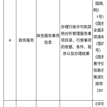
国政府
例》（
1号）
《国务
办理行政许可和其
全面实
他对外管理服务事
政务服务事项
项清单
4
政务服务
项目录，行使事项
信息
（国办发
的依据、条件、程
号）第
序以及办理结果
《国务
善守信
信联合
推进社
指导意
〔201
（
《中华