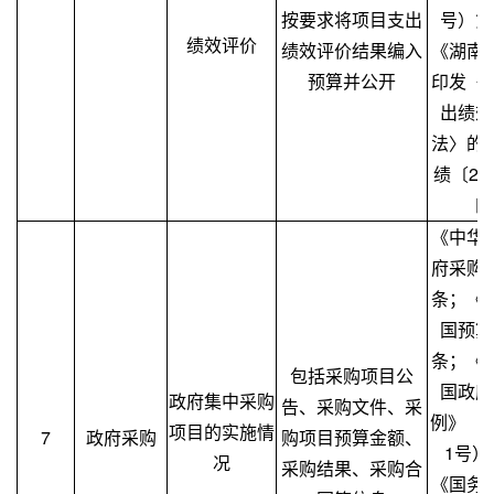
按要求将项目支出
号）第
绩效评价
绩效评价结果编入
《湖南
预算并公开
印发〈
出绩效
法〉的
绩〔20
四
《中华
府采购
条；《
国预算
条；《
包括采购项目公
国政府
政府集中采购
告、采购文件、采
例》（
项目的实施情
7
政府采购
购项目预算金额、
1号）
况
采购结果、采购合
《国务