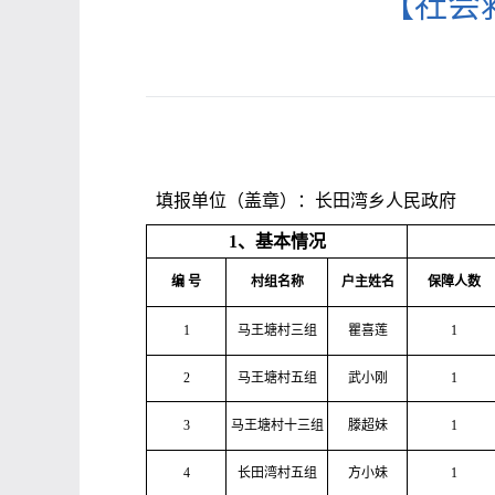
【社会
填报单位（盖章）：长田湾乡人民政府
1、基本情况
编 号
村组名称
户主姓名
保障人数
1
马王塘村三组
瞿喜莲
1
2
马王塘村五组
武小刚
1
3
马王塘村十三组
滕超妹
1
4
长田湾村五组
方小妹
1