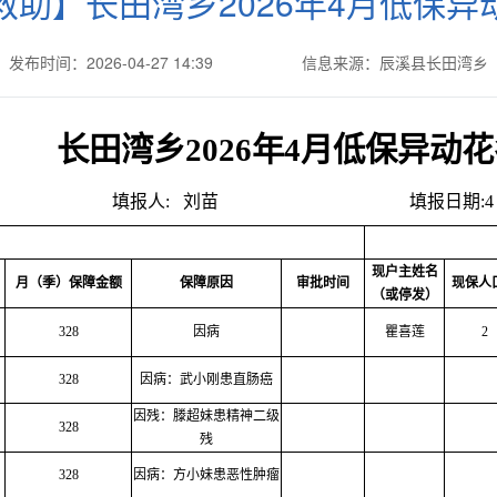
救助】长田湾乡2026年4月低保异
发布时间：2026-04-27 14:39
信息来源：辰溪县长田湾乡
长田湾乡2026年4月低保异动
填报人:
刘苗
填报日期:4 
现户主姓名
月（季）保障金额
保障原因
审批时间
现保人
（或停发）
328
因病
瞿喜莲
2
328
因病：武小刚患直肠癌
因残：滕超妹患精神二级
328
残
328
因病：方小妹患恶性肿瘤