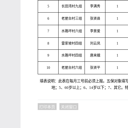
5
长田湾村九组
李满秀
1
6
老屋台村三组
张贤县
1
7
水路坪村六组
李景爱
1
8
雷家坡村四组
刘云凤
1
9
水路坪村四组
唐来娥
1
10
老屋台村六组
张贤平
1
填表说明：此表在每月三号前必须上报。五保对象填写月
地；5、60岁以上；6、14岁以下；7、其
打印本页
关闭窗口