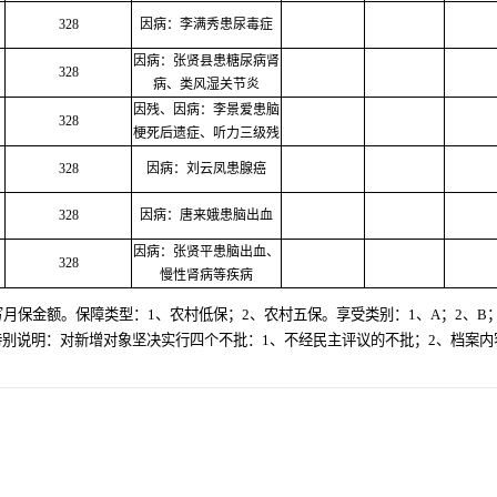
328
因病：李满秀患尿毒症
因病：张贤县患糖尿病肾
328
病、类风湿关节炎
因残、因病：李景爱患脑
328
梗死后遗症、听力三级残
328
因病：刘云凤患腺癌
328
因病：唐来娥患脑出血
因病：张贤平患脑出血、
328
慢性肾病等疾病
保金额。保障类型：1、农村低保；2、农村五保。享受类别：1、A；2、B；
它。特别说明：对新增对象坚决实行四个不批：1、不经民主评议的不批；2、档案