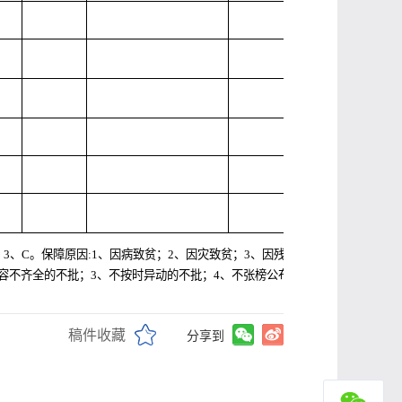
3、C。保障原因:1、因病致贫；2、因灾致贫；3、因残致贫；4、失地少
内容不齐全的不批；3、不按时异动的不批；4、不张榜公布的不批。
稿件收藏
分享到