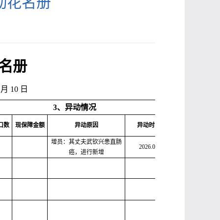
动花名册
花名册
月 10 日
3、异动情况
口数
现保障金额
异动原因
异动时间
备
注
增员：其丈夫武钦兴患直肠
2026.04
癌，进行新增