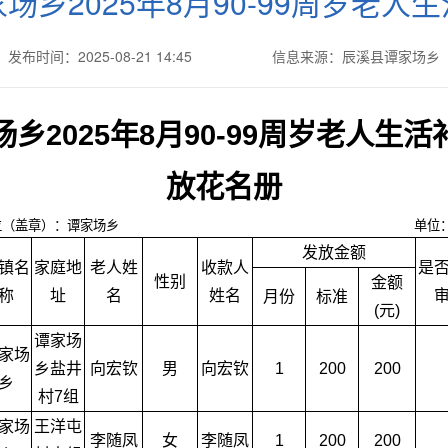
场乡2025年8月90-99周岁老人
发布时间：2025-08-21 14:45
信息来源：辰溪县谭家场乡
场乡2025年8月90-99周岁老人生活
放花名册
位（盖章）：谭家场乡
单位
发放金额
镇名
家庭地
老人姓
收款人
是
性别
金额
称
址
名
姓名
月份
标准
(元)
谭家场
家场
乡盐井
向宏钦
男
向宏钦
1
200
200
乡
村7组
家场
王洋屯
李随凤
女
李随凤
1
200
200