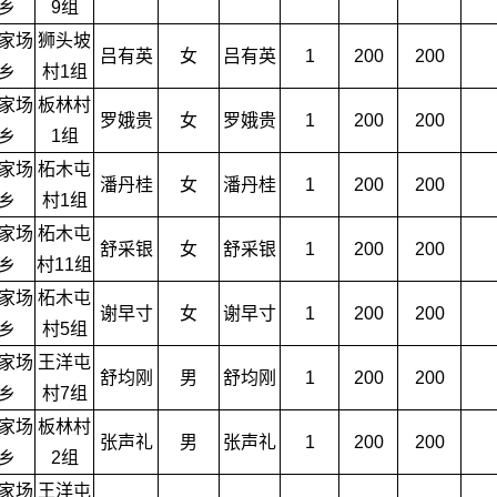
乡
9组
家场
狮头坡
吕有英
女
吕有英
1
200
200
乡
村1组
家场
板林村
罗娥贵
女
罗娥贵
1
200
200
乡
1组
家场
柘木屯
潘丹桂
女
潘丹桂
1
200
200
乡
村1组
家场
柘木屯
舒采银
女
舒采银
1
200
200
乡
村11组
家场
柘木屯
谢早寸
女
谢早寸
1
200
200
乡
村5组
家场
王洋屯
舒均刚
男
舒均刚
1
200
200
乡
村7组
家场
板林村
张声礼
男
张声礼
1
200
200
乡
2组
家场
王洋屯