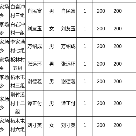
家场
白岩冲
肖民富
男
肖民富
1
200
200
乡
村三组
家场
白岩冲
刘友玉
女
刘友玉
1
200
200
乡
村一组
家场
李家坳
万绍成
男
万绍成
1
200
200
乡
村七组
家场
板林村
张远环
男
张远环
1
200
200
乡
五组
家场
柘木屯
谢德羲
男
谢德羲
1
200
200
乡
村三组
荆竹溪
家场
村十二
谭正付
男
谭正付
1
200
200
乡
组
家场
柘木屯
刘寸英
女
刘寸英
1
200
200
乡
村六组