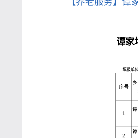
【养老服务】谭家
谭家
填报单
乡
序号
谭
1
谭
2