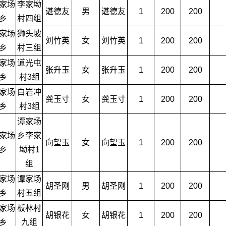
家场
李家坳
谌德友
男
谌德友
1
200
200
乡
村四组
家场
狮头坡
刘竹英
女
刘竹英
1
200
200
乡
村三组
家场
道光屯
张升玉
女
张升玉
1
200
200
乡
村3组
家场
白岩冲
龚玉寸
女
龚玉寸
1
200
200
乡
村3组
谭家场
家场
乡李家
向望玉
女
向望玉
1
200
200
乡
坳村1
组
家场
谭家场
胡圣刚
男
胡圣刚
1
200
200
乡
村五组
家场
板林村
胡银花
女
胡银花
1
200
200
乡
九组