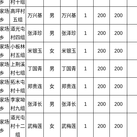
乡
村十组
家场
高坪村
万兴基
男
万兴基
1
200
200
乡
五组
家场
道光屯
张泽珍
男
张泽珍
1
200
200
乡
村四组
家场
小板林
米银玉
女
米银玉
1
200
200
乡
村五组
家场
上荆溪
丁国青
男
丁国青
1
200
200
乡
村七组
家场
拓木屯
郑贵连
女
郑贵连
1
200
200
乡
村十组
家场
李家坳
张泽长
男
张泽长
1
200
200
乡
村九组
道光屯
家场
村十二
武梅莲
女
武梅莲
1
200
200
乡
组