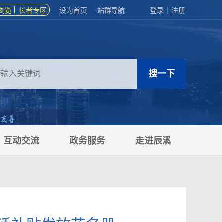
浏览
长者专区
设为首页
站群导航
登录
|
注册
互动交流
政务服务
走进辰溪