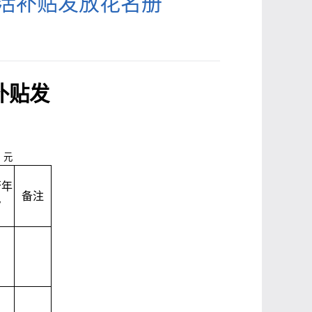
生活补贴发放花名册
补贴发
：元
否年
备注
审