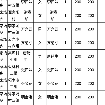
李四妹
女
李四妹
1
200
200
乡
村五组
家场
谭家场
谢贵
谢贵
女
1
200
200
乡
村
珍
珍
家场
李家坳
万兴云
男
万兴云
1
200
200
乡
村三组
家场
道光屯
罗菊寸
女
罗菊寸
1
200
200
乡
村六组
家场
高坪村
唐绪
男
唐绪生
1
200
200
乡
七组
生
家场
板林村
张四妹
女
张四妹
1
200
200
乡
二组
家场
柘木屯
张金花
女
张金花
1
200
200
乡
二组
家场
谭家场
明金娥
女
明金娥
1
200
200
乡
村四组