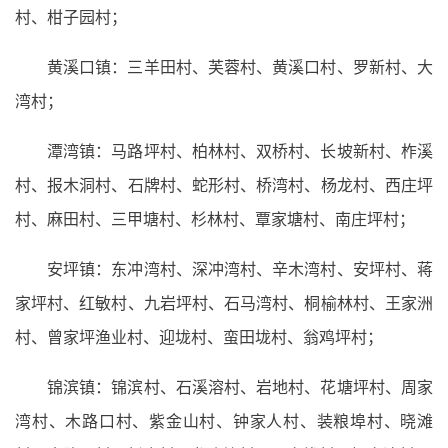
村、柑子园村；
黄溪口镇：三羊田村、芙蓉村、黄溪口村、罗新村、大
湾村；
潭湾镇：马路坪村、柏林村、双桥村、长坡新村、柞溪
村、报木洞村、石牌村、蛇形村、桥湾村、杨龙村、西庄坪
村、麻田村、三甲塘村、杉林村、覃家塘村、南庄坪村；
安坪镇：东冲湾村、深冲湾村、辛木湾村、安坪村、蒋
家坪村、红敏村、九岩坪村、石马湾村、桐榆林村、王家洲
村、曾家坪渔业村、迎垅村、蛮田垅村、翁鸡坪村；
锦滨镇：锦滨村、石溪溶村、岩地村、花塘坪村、周家
湾村、木路口村、紫金山村、钟家人村、装粮埠村、晓滩