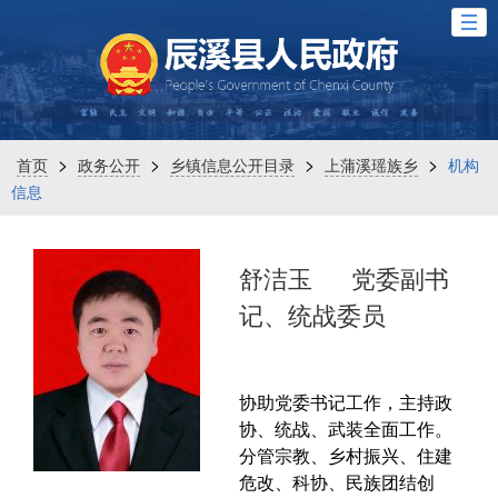
>
>
>
>
首页
政务公开
乡镇信息公开目录
上蒲溪瑶族乡
机构
信息
舒洁玉
党委副书
记、统战委员
协助党委书记工作，主持政
协、统战、武装全面工作。
分管宗教、乡村振兴、住建
危改、科协、民族团结创