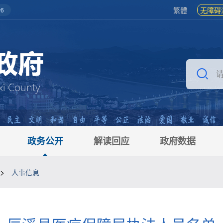
繁體
无障碍
6
政务公开
解读回应
政府数据
>
人事信息