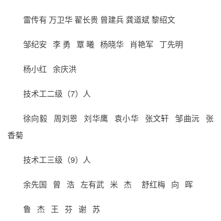
雷传有 万卫华 翟长贵 曾建兵 龚道斌 黎绍文
邹纪安 李 勇 覃 曦 杨晓华 肖艳军 丁先明
杨小红 余庆洪
技术工二级（7）人
徐向毅 周刘恩 刘华鹰 袁小华 张文轩 邹曲沅 张
香菊
技术工三级（9）人
余先国 曾 浩 左有武 米 杰 舒红梅 向 晖
鲁 杰 王 芬 谢 苏