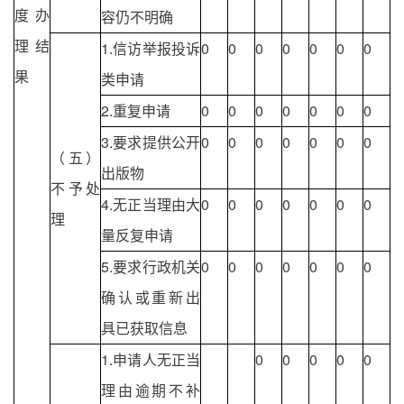
度办
容仍不明确
理结
1.信访举报投诉
0
0
0
0
0
0
0
果
类申请
2.重复申请
0
0
0
0
0
0
0
3.要求提供公开
0
0
0
0
0
0
0
（五）
出版物
不予处
4.无正当理由大
0
0
0
0
0
0
0
理
量反复申请
5.要求行政机关
0
0
0
0
0
0
0
确认或重新出
具已获取信息
1.申请人无正当
0
0
0
0
0
理由逾期不补