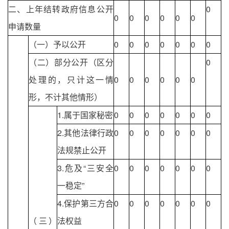
二、上年结转政府信息公开
0
0
0
0
0
0
0
申请数量
（一）予以公开
0
0
0
0
0
0
0
（二）部分公开（区分
0
处理的，只计这一情
0
0
0
0
0
0
形，不计其他情形）
1.属于国家秘密
0
0
0
0
0
0
0
2.其他法律行政
0
0
0
0
0
0
0
法规禁止公开
3.危及“三安全
0
0
0
0
0
0
0
一稳定”
4.保护第三方合
0
0
0
0
0
0
0
（三）
法权益