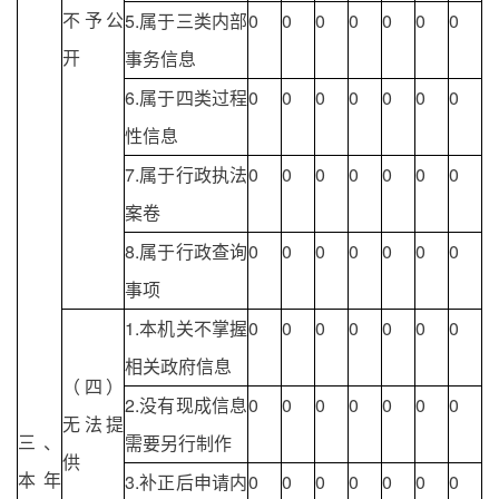
不予公
5.属于三类内部
0
0
0
0
0
0
0
开
事务信息
6.属于四类过程
0
0
0
0
0
0
0
性信息
7.属于行政执法
0
0
0
0
0
0
0
案卷
8.属于行政查询
0
0
0
0
0
0
0
事项
1.本机关不掌握
0
0
0
0
0
0
0
相关政府信息
（四）
2.没有现成信息
0
0
0
0
0
0
0
无法提
三、
需要另行制作
供
本年
3.补正后申请内
0
0
0
0
0
0
0