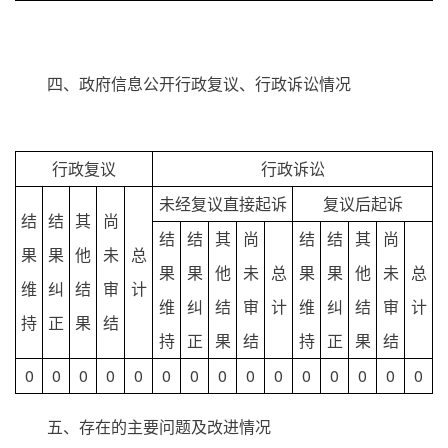
四、政府信息公开行政复议、行政诉讼情况
行政复议
行政诉讼
未经复议直接起诉
复议后起诉
结
结
其
尚
结
结
其
尚
结
结
其
尚
果
果
他
未
总
果
果
他
未
总
果
果
他
未
总
维
纠
结
审
计
维
纠
结
审
计
维
纠
结
审
计
持
正
果
结
持
正
果
结
持
正
果
结
0
0
0
0
0
0
0
0
0
0
0
0
0
0
0
五、存在的主要问题及改进情况