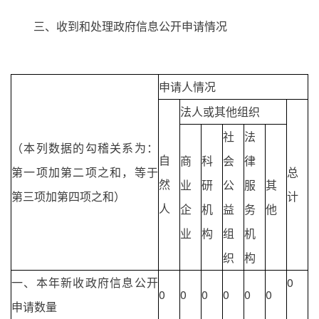
三、收到和处理政府信息公开申请情况
申请人情况
法人或其他组织
社
法
（本列数据的勾稽关系为：
自
商
科
会
律
第一项加第二项之和，等于
总
然
业
研
公
服
其
第三项加第四项之和）
计
人
企
机
益
务
他
业
构
组
机
织
构
一、本年新收政府信息公开
0
0
0
0
0
0
0
申请数量