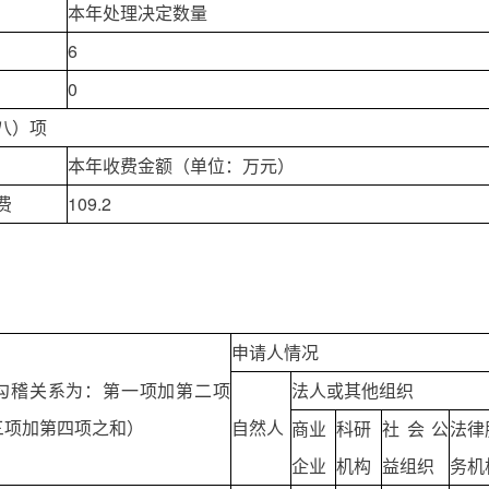
本年处理决定数量
6
0
八）项
本年收费金额（单位：万元）
费
109.2
申请人情况
勾稽关系为：第一项加第二项
法人或其他组织
三项加第四项之和）
自然人
商业
科研
社会公
法律
企业
机构
益组织
务机