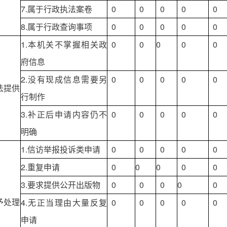
7.属于行政执法案卷
0
0
0
0
0
8.属于行政查询事项
0
0
0
0
0
1.本机关不掌握相关政
0
0
0
0
0
府信息
2.没有现成信息需要另
0
0
0
0
0
法提供
行制作
3.补正后申请内容仍不
0
0
0
0
0
明确
1.信访举报投诉类申请
0
0
0
0
0
2.重复申请
0
0
0
0
0
3.要求提供公开出版物
0
0
0
0
0
予处理
4.无正当理由大量反复
0
0
0
0
0
申请