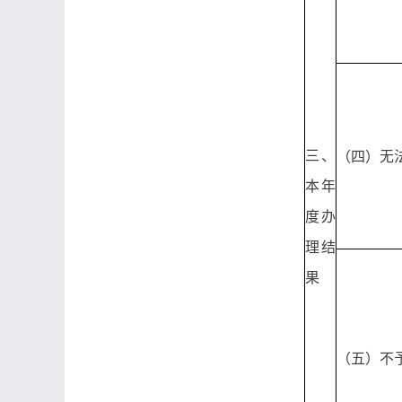
三、
（四）无
本年
度办
理结
果
（五）不