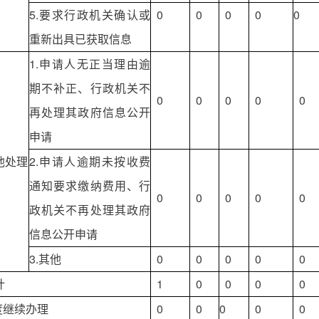
5.要求行政机关确认或
0
0
0
0
0
重新出具已获取信息
1.申请人无正当理由逾
期不补正、行政机关不
0
0
0
0
0
再处理其政府信息公开
申请
他处理
2.申请人逾期未按收费
通知要求缴纳费用、行
0
0
0
0
0
政机关不再处理其政府
信息公开申请
3.其他
0
0
0
0
0
计
1
0
0
0
0
度继续办理
0
0
0
0
0