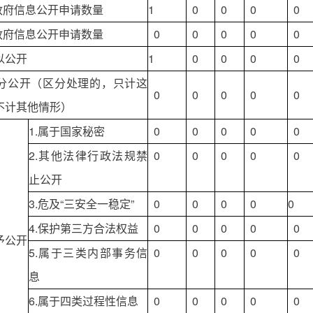
政府信息公开申请数量
1
0
0
0
0
政府信息公开申请数量
0
0
0
0
0
以公开
1
0
0
0
0
分公开（区分处理的，只计这
0
0
0
0
0
不计其他情形）
1.属于国家秘密
0
0
0
0
0
2.其他法律行政法规禁
0
0
0
0
0
止公开
3.危及“三安全一稳定”
0
0
0
0
0
4.保护第三方合法权益
0
0
0
0
0
予公开
5.属于三类内部事务信
0
0
0
0
0
息
6.属于四类过程性信息
0
0
0
0
0