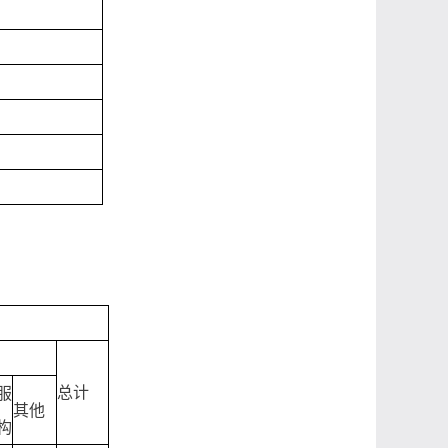
总计
服
其他
构