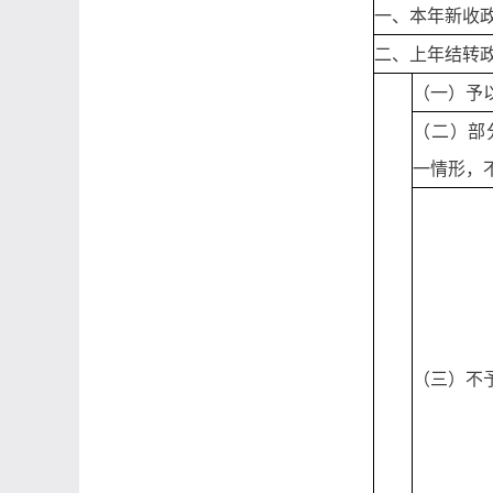
一、本年新收
二、上年结转
（一）予
（二）部
一情形，
（三）不