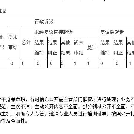
情况
行政诉讼
未经复议直接起诉
复议后起诉
他
尚未
总计
结果
结果
其他
尚未
结果
结果
其
果
审结
总计
维持
纠正
结果
审结
维持
纠正
结
0
1
0
0
0
1
1
0
0
1
身兼数职，有时信息公开需主管部门催促才进行处理；业务不
规范，主次不清；主动公开内容不全面。部分领域公开不全面、
导主抓，明确专人专管，邀请专业人员进行培训辅导，按照公开
确性及全面性。