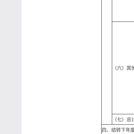
（六）其
（七）总
四、结转下年