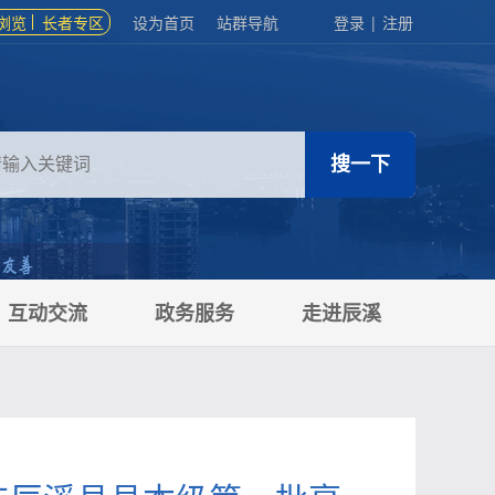
浏览
长者专区
设为首页
站群导航
登录
|
注册
互动交流
政务服务
走进辰溪