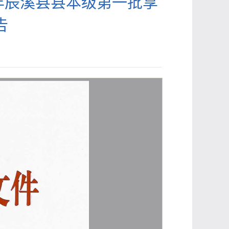
6年辰溪县县本级第一批享
告