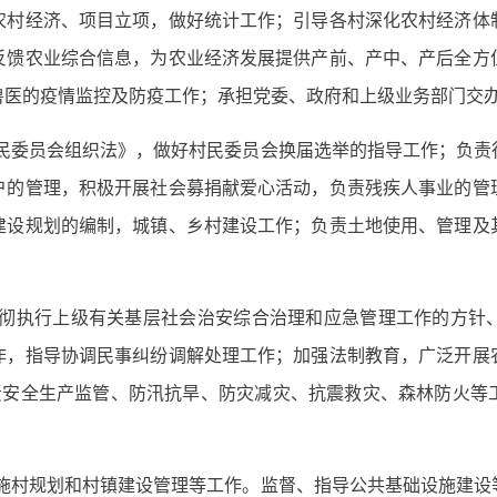
农村经济、项目立项，做好统计工作；引导各村深化农村经济体
反馈农业综合信息，为农业经济发展提供产前、产中、产后全方
兽医的疫情监控及防疫工作；承担党委、政府和上级业务部门交
民委员会组织法》，做好村民委员会换届选举的指导工作；负责
户的管理，积极开展社会募捐献爱心活动，负责残疾人事业的管
建设规划的编制，城镇、乡村建设工作；负责土地使用、管理及
贯彻执行上级有关基层社会治安综合治理和应急管理工作的方针
作，指导协调民事纠纷调解处理工作；加强法制教育，广泛开展
负责安全生产监管、防汛抗旱、防灾减灾、抗震救灾、森林防火等
施村规划和村镇建设管理等工作。监督、指导公共基础设施建设