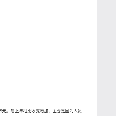
万元。与上年相比收支
增加，
主要
是因为
人员