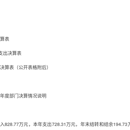
算表
支出决算表
决算表（公开表格附后）
19年度部门决算情况说明
入
828.77
万元，本年支出
728.31
万元，年末结转和结余
194.73