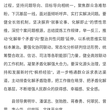
过程，坚持问题导向、目标导向相统一，聚焦群众急难愁
盼，下沉基层一线，面对面倾听呼声、实打实解决问题。要
健全长效机制，坚决摒弃“就事论事、化解即止”的惯性思
维，深挖个案问题根源，总结提炼工作规律，举一反三，推
动“化解单个矛盾”向“整治共性问题”延伸，以系统思维实现
标本兼治。要强化协同联动，常态化分析研判信访形势，统
筹整合政法、信访、司法等各职能部门力量，健全高效联动
的工作机制，凝聚矛盾化解强大合力。要深化源头治理，坚
持和发展新时代“枫桥经验”，进一步畅通群众诉求表达渠
道，主动排查化解矛盾隐患，把工作做在萌芽、把矛盾化解
在基层，不断增强人民群众的获得感、幸福感、安全感。
县领导黄明毕、潘谋志、张贻胜、蒋春勇、何翠民、曾
蓉、李小华、印世跃、文体平出席。