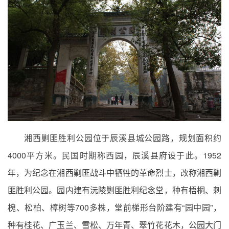
湘西剿匪胜利公园位于辰溪县城公园路，规划面积约
4000平方米。民国时期称西园，辰溪县府设于此。1952
年，为纪念在湘西剿匪战斗中牺牲的革命烈士，改称湘西剿
匪胜利公园。园内建有沅陵剿匪胜利纪念堂，种有梧桐、刺
槐、松柏、樟树等700多株，堂前梯形台阶建有“园中园”，
种有桂花、广玉兰、雪松、万年青、翠竹花花木，公园大门