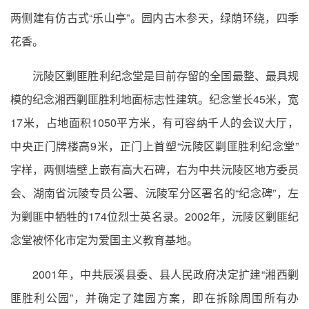
两侧建有仿古式“乐山亭”。园内古木参天，绿荫环绕，四季
花香。
沅陵区剿匪胜利纪念堂是目前存留的全国最整、最具规
模的纪念湘西剿匪胜利地面标志性建筑。纪念堂长45米，宽
17米，占地面积1050平方米，有可容纳千人的会议大厅，
中央正门牌楼高9米，正门上首塑“沅陵区剿匪胜利纪念堂”
字样，两侧墙壁上嵌有高大石碑，右为中共沅陵区地方委员
会、湖南省沅陵专员公署、沅陵军分区署名的“纪念碑”，左
为剿匪中牺牲的174位烈士英名录。2002年，沅陵区剿匪纪
念堂被怀化市定为爱国主义教育基地。
2001年，中共辰溪县委、县人民政府决定扩建“湘西剿
匪胜利公园”，并确定了建园方案，即在拆除周围所有办