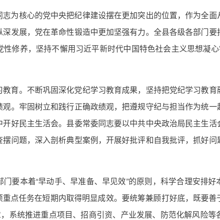
同志为核心的党中央把纪律建设摆在更加突出的位置，作为全面
纵深发展，党在革命性锻造中更加坚强有力。全县各级各部门要
党性修养，坚持不懈用习近平新时代中国特色社会主义思想凝心铸
习教育。不断巩固深化党纪学习教育成果，坚持把党纪学习教育
绩观。牢固树立和践行正确政绩观，把遵规守纪与担当作为统一
中开好民主生活会。县委常委同志要以中共中央政治局民主生活
查摆问题，深入剖析典型案例，开展好批评和自我批评，抓好问
门要本着“早动手、早准备、早见效”的原则，科学合理安排好本
各项重点任务在短期内取得明显成效。要统筹兼顾打好底，既要
文章，系统推进重点项目、招商引资、产业发展、防范化解风险等