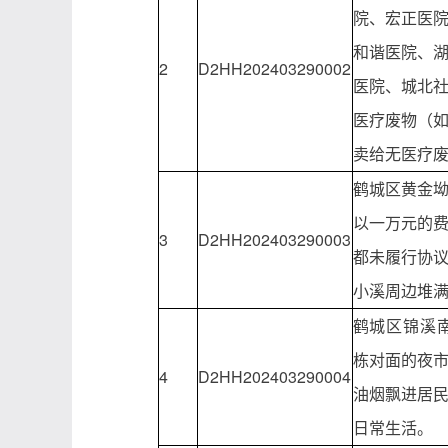
院、宏正医
和谐医院、
2
D2HH202403290002
医院、城北
医疗废物（
卖给无医疗
鹤城区黄金
以一万元的
3
D2HH202403290003
都未履行协
小溪周边堆
鹤城区锦溪南
栋对面的夜
4
D2HH202403290004
油烟飘进居
日常生活。