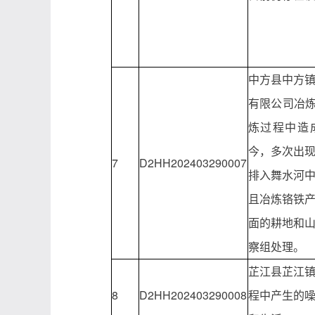
中方县中方
有限公司冶炼
炼过程中造成
今，多次出
7
D2HH202403290007
排入舞水河
且冶炼铬铁
面的耕地和
察组处理。
芷江县芷江
8
D2HH202403290008
程中产生的