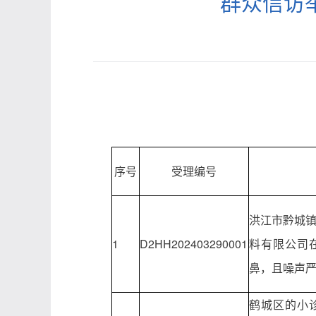
群众信访
序号
受理编号
洪江市黔城
1
D2HH202403290001
料有限公司
鼻，且噪声
鹤城区的小