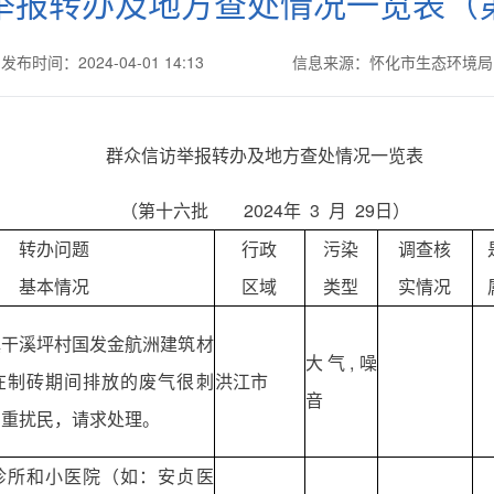
举报转办及地方查处情况一览表（
发布时间：2024-04-01 14:13
信息来源：怀化市生态环境局
群众信访举报转办及地方查处情况一览表
（第十六批 2024年 3 月 29日）
转办问题
行政
污染
调查核
基本情况
区域
类型
实情况
镇干溪坪村国发金航洲建筑材
大气,噪
在制砖期间排放的废气很刺
洪江市
音
严重扰民，请求处理。
诊所和小医院（如：安贞医