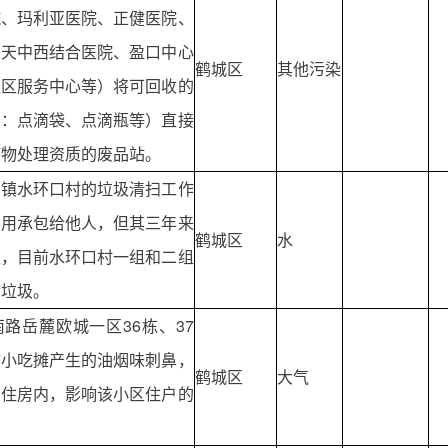
院、玛利亚医院、正健医院、
湖天中西结合医院、盈口中心
鹤城区
其他污染
社区服务中心等）将可回收的
如：点滴袋、点滴瓶等）直接
废物处理资质的废品站。
坳镇水环口村的垃圾清扫工作
费用承包给他人，但其三年来
鹤城区
水
议，目前水环口村一组和二组
满垃圾。
路岳麓欧城一区36栋、37
市小吃摊产生的油烟味刺鼻，
鹤城区
大气
民住房内，影响该小区住户的