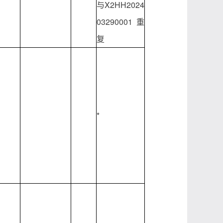
与X2HH2024
03290001重
复
*