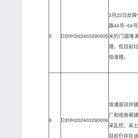
3月22日反
路44号~5
5
D2HH202403290005
米的门面堆
理，但目前
快清理。
溆浦县双井
厂和观音阁
6
D2HH202403290006
采乱挖、采
目前仍存在