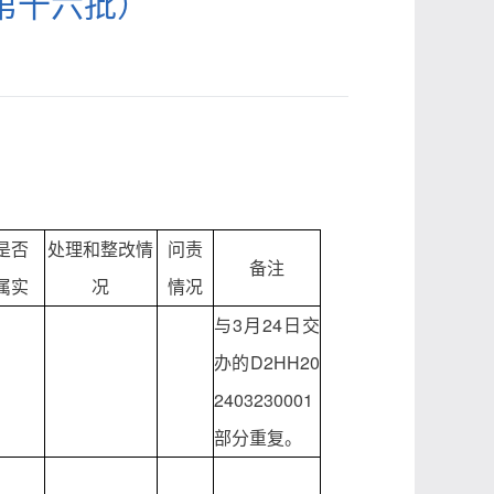
第十六批）
是否
处理和整改情
问责
备注
属实
况
情况
与3月24日交
办的D2HH20
2403230001
部分重复。