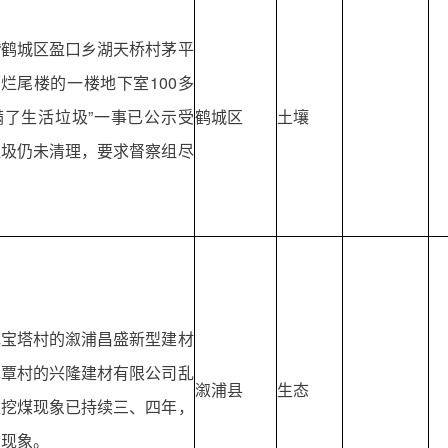
映“鹤城区盈口乡湖天桥村茅平
4号烂尾楼的一楼地下室100多
满了生活垃圾”一事已公示受
鹤城区
土壤
垃圾仍未清理，要求督察组尽
镇宝塔村的溆浦昌盛新型建材
镇覃村的兴隆建材有限公司乱
溆浦县
生态
土挖煤现象已持续三、四年，
该现象。