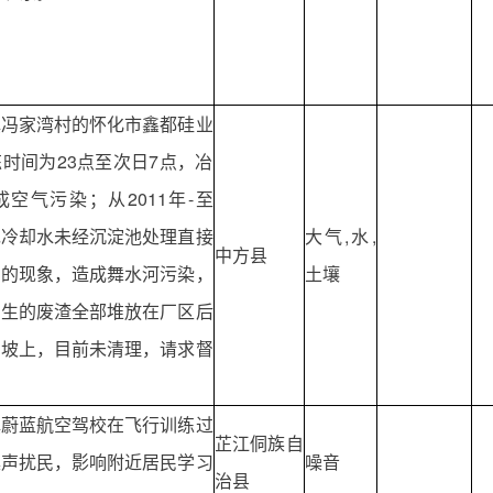
镇冯家湾村的怀化市鑫都硅业
时间为23点至次日7点，冶
空气污染；从2011年-至
现冷却水未经沉淀池处理直接
大气,水,
中方县
中的现象，造成舞水河污染，
土壤
产生的废渣全部堆放在厂区后
山坡上，目前未清理，请求督
镇蔚蓝航空驾校在飞行训练过
芷江侗族自
噪声扰民，影响附近居民学习
噪音
治县