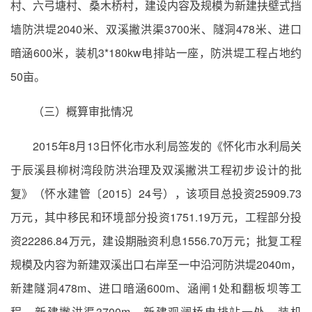
村、六弓塘村、桑木桥村，建设内容及规模为新建扶壁式挡
墙防洪堤2040米、双溪撇洪渠3700米、隧洞478米、进口
暗涵600米，装机3*180kw电排站一座，防洪堤工程占地约
50亩。
（三）概算审批情况
2015年8月13日怀化市水利局签发的《怀化市水利局关
于辰溪县柳树湾段防洪治理及双溪撇洪工程初步设计的批
复》（怀水建管〔2015〕24号），该项目总投资25909.73
万元，其中移民和环境部分投资1751.19万元，工程部分投
资22286.84万元，建设期融资利息1556.70万元；批复工程
规模及内容为新建双溪出口右岸至一中沿河防洪堤2040m，
新建隧洞478m、进口暗涵600m、涵闸1处和翻板坝等工
程，新建撇洪渠3700m、新建观澜桥电排站一处、装机