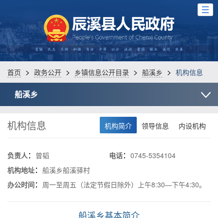
>
>
>
>
首页
政务公开
乡镇信息公开目录
船溪乡
机构信息
船溪乡
机构信息
机构简介
领导信息
内设机构
：
：
负责人
曾韬
电话
0745-5354104
：
机构地址
船溪乡船溪驿村
：
办公时间
周一至周五（法定节假日除外）上午8:30—下午4:30。
船溪乡基本简介