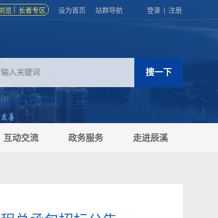
浏览
长者专区
设为首页
站群导航
登录
|
注册
互动交流
政务服务
走进辰溪