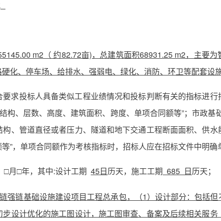
；
45.00 m2（ 约82.72亩)，总建筑面积68931.25 m
路硬化、停车场、给排水、强弱电、绿化、消防、环卫等配套设
合要求投标人具备类似工程业绩情况和投标判断有关的指标进行
、结构、层数、高度、建筑面积、跨度、单项合同额等”；市政基
结构、管道直径或者压力、隧道和地下交通工程断面面积、供水
额等”，单项合同额作为考核指标时，招标人应在招标文件中明确
）□月□年，其中:设计工期
45日
历天，施工工期
685 日
历天；
链强链基础设施建设项目工程总承包，（1）设计部分：包括但
初步设计优化的施工图设计，施工图审查、备案及后续相关服务