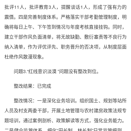
批评11人，批评教育3人，提醒谈话1人，形成了强有力的
震慑。四是完善制度体系。严格落实干部考勤管理制度，明
确将每日上午、下午签到情况与年度考核直接挂钩。同时，
建立干部作风负面清单，将无故缺勤、敷衍塞责等不良行为
纳入清单，作为评优评先、职务晋升的否决项，从制度层面
杜绝作风散漫现象。
问题3.“红线意识淡漠 ”问题没有整改到位。
整改结果：已完成
整改情况：一是深化业务培训。组织国土、规划等站所
人员及村支两委干部，开展土地管理与农村建房政策法规专
题培训，通过案例剖析、政策解读等方式，强化业务能力。
二是健全监管体系。细化“田长制、林长制”日常监管细则，