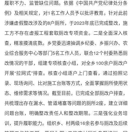
履职不力、监管缺位问题。依据《中国共产党纪律处分条
例》及相关规定，对1名工作人员予以批评教育。针对此前
涉嫌虚假整改涉及的8户厕所，于2023年底已完成整改，施
工方不存在虚报工程套取厕改专项资金。二是全面深入核
查，精准摸清底数。乡党委迅速抽调乡纪委、乡振兴办、农
业综合服务中心等部门5名工作人员，联合12个村委熟悉厕
改情况的干部，组建专项核查小组，对全乡100余户厕改户
开展“拉网式”排查。核查小组逐户上门查看，通过拍照记
录、现场询问、比对施工台账等方式，全面掌握厕所使用状
态、维修需求等情况。截至目前，已完成全部厕改户排查，
共梳理出存在漏水、管道堵塞等问题的厕所2座，建立详细
问题台账，明确整改责任人和整改期限。三是强化业务培
训，提升履职能力。组织乡、村两级16余名参与厕改及后续