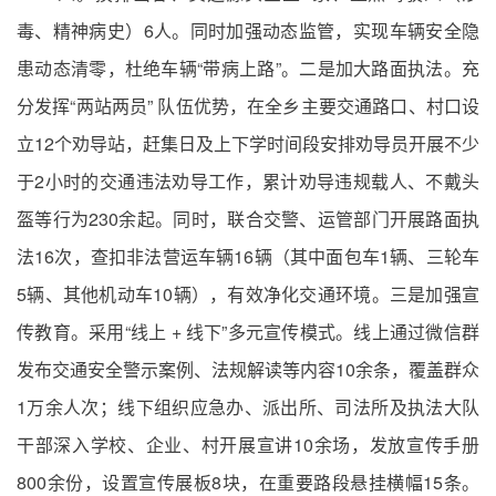
毒、精神病史）6人。同时加强动态监管，实现车辆安全隐
患动态清零，杜绝车辆“带病上路”。二是加大路面执法。充
分发挥“两站两员” 队伍优势，在全乡主要交通路口、村口设
立12个劝导站，赶集日及上下学时间段安排劝导员开展不少
于2小时的交通违法劝导工作，累计劝导违规载人、不戴头
盔等行为230余起。同时，联合交警、运管部门开展路面执
法16次，查扣非法营运车辆16辆（其中面包车1辆、三轮车
5辆、其他机动车10辆），有效净化交通环境。三是加强宣
传教育。采用“线上 + 线下”多元宣传模式。线上通过微信群
发布交通安全警示案例、法规解读等内容10余条，覆盖群众
1万余人次；线下组织应急办、派出所、司法所及执法大队
干部深入学校、企业、村开展宣讲10余场，发放宣传手册
800余份，设置宣传展板8块，在重要路段悬挂横幅15条。