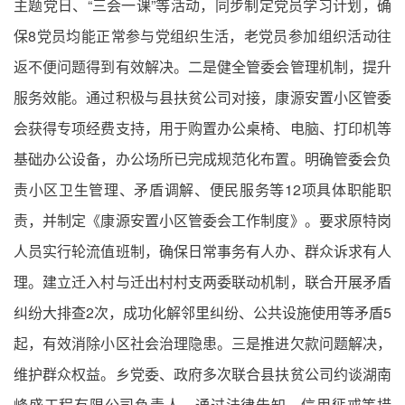
主题党日、“三会一课”等活动，同步制定党员学习计划，确
保8党员均能正常参与党组织生活，老党员参加组织活动往
返不便问题得到有效解决。二是健全管委会管理机制，提升
服务效能。通过积极与县扶贫公司对接，康源安置小区管委
会获得专项经费支持，用于购置办公桌椅、电脑、打印机等
基础办公设备，办公场所已完成规范化布置。明确管委会负
责小区卫生管理、矛盾调解、便民服务等12项具体职能职
责，并制定《康源安置小区管委会工作制度》。要求原特岗
人员实行轮流值班制，确保日常事务有人办、群众诉求有人
理。建立迁入村与迁出村村支两委联动机制，联合开展矛盾
纠纷大排查2次，成功化解邻里纠纷、公共设施使用等矛盾5
起，有效消除小区社会治理隐患。三是推进欠款问题解决，
维护群众权益。乡党委、政府多次联合县扶贫公司约谈湖南
峰盛工程有限公司负责人，通过法律告知、信用惩戒等措