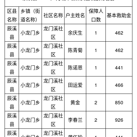
区县
乡镇（街
保障人
社区名称
户主姓名
基本救助金
名称
道名称）
口数
辰溪
龙门溪社
小龙门乡
余庆生
1
462
县
区
辰溪
龙门溪社
小龙门乡
陈青菊
1
462
县
区
辰溪
龙门溪社
小龙门乡
陈诺恩
1
441
县
区
辰溪
龙门溪社
小龙门乡
田运爱
1
466
县
区
辰溪
龙门溪社
小龙门乡
黄金
2
850
县
区
辰溪
龙门溪社
小龙门乡
李春兰
2
926
县
区
辰溪
龙门溪社