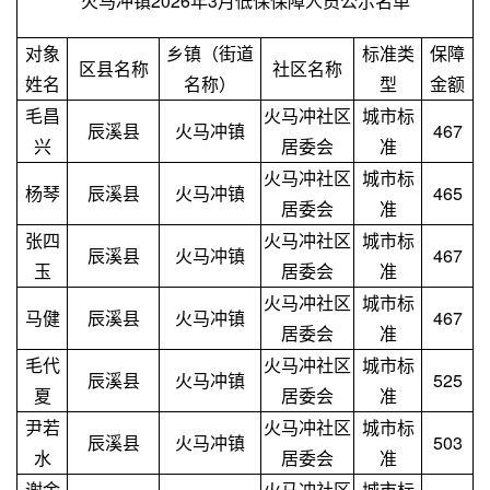
火马冲镇2026年3月低保保障人员公示名单
对象
乡镇（街道
标准类
保障
区县名称
社区名称
姓名
名称）
型
金额
毛昌
火马冲社区
城市标
辰溪县
火马冲镇
467
兴
居委会
准
火马冲社区
城市标
杨琴
辰溪县
火马冲镇
465
居委会
准
张四
火马冲社区
城市标
辰溪县
火马冲镇
467
玉
居委会
准
火马冲社区
城市标
马健
辰溪县
火马冲镇
467
居委会
准
毛代
火马冲社区
城市标
辰溪县
火马冲镇
525
夏
居委会
准
尹若
火马冲社区
城市标
辰溪县
火马冲镇
503
水
居委会
准
谢金
火马冲社区
城市标