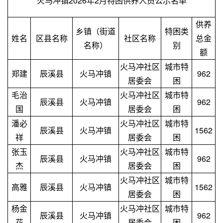
火马冲镇2026年2月特困供养人员公示名单
供养
乡镇（街道
特困类
姓名
区县名称
社区名称
总金
名称）
别
额
火马冲社区
城市特
郑建
辰溪县
火马冲镇
962
居委会
困
毛治
火马冲社区
城市特
辰溪县
火马冲镇
962
国
居委会
困
潘必
火马冲社区
城市特
辰溪县
火马冲镇
1562
祥
居委会
困
张玉
火马冲社区
城市特
辰溪县
火马冲镇
962
杰
居委会
困
火马冲社区
城市特
高雅
辰溪县
火马冲镇
1562
居委会
困
杨金
火马冲社区
城市特
辰溪县
火马冲镇
962
花
居委会
困