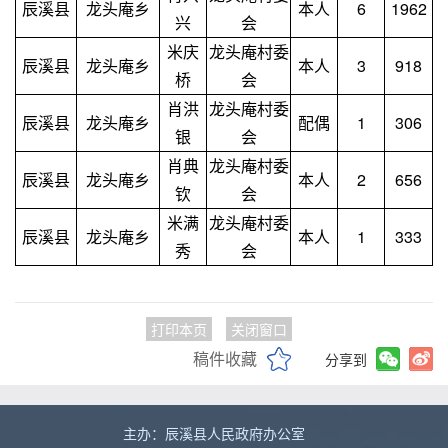
辰溪县
龙头庵乡
本人
6
1962
兴
会
米庆
龙头庵村委
辰溪县
龙头庵乡
本人
3
918
桥
会
肖洪
龙头庵村委
辰溪县
龙头庵乡
配偶
1
306
银
会
肖典
龙头庵村委
辰溪县
龙头庵乡
本人
2
656
钦
会
米满
龙头庵村委
辰溪县
龙头庵乡
本人
1
333
秀
会
打印本页
关闭窗口
稿件收藏
分享到
主办：辰溪县人民政府办公室