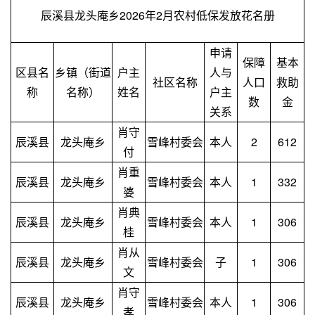
辰溪县龙头庵乡2026年2月农村低保发放花名册
申请
保障
基本
区县名
乡镇（街道
户主
人与
社区名称
人口
救助
称
名称）
姓名
户主
数
金
关系
肖守
辰溪县
龙头庵乡
雪峰村委会
本人
2
612
付
肖重
辰溪县
龙头庵乡
雪峰村委会
本人
1
332
婆
肖典
辰溪县
龙头庵乡
雪峰村委会
本人
1
306
桂
肖从
辰溪县
龙头庵乡
雪峰村委会
子
1
306
文
肖守
辰溪县
龙头庵乡
雪峰村委会
本人
1
306
孝