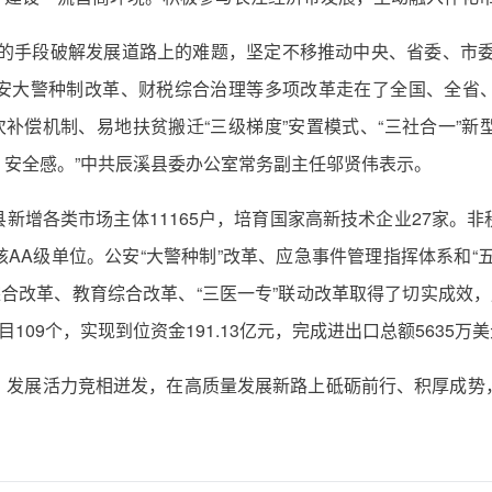
的手段破解发展道路上的难题，坚定不移推动中央、省委、市委重
安大警种制改革、财税综合治理等多项改革走在了全国、全省
次补偿机制、易地扶贫搬迁“三级梯度”安置模式、“三社合一”
安全感。”中共辰溪县委办公室常务副主任邬贤伟表示。
新增各类市场主体11165户，培育国家高新技术企业27家。
AA级单位。公安“大警种制”改革、应急事件管理指挥体系和“
综合改革、教育综合改革、“三医一专”联动改革取得了切实成效，
109个，实现到位资金191.13亿元，完成进出口总额5635万
，发展活力竞相迸发，在高质量发展新路上砥砺前行、积厚成势