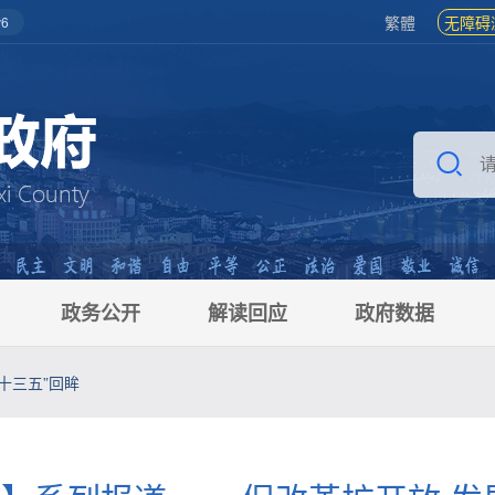
繁體
无障碍
6
政务公开
解读回应
政府数据
“十三五”回眸