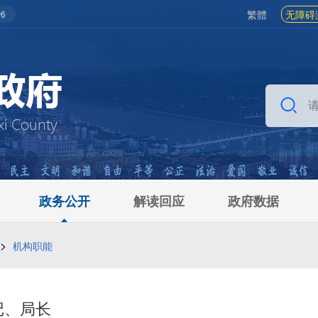
繁體
无障碍
6
政务公开
解读回应
政府数据
>
机构职能
记、局长