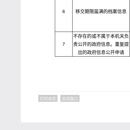
6
移交期限届满的档案信息
不存在的或不属于本机关负
7
责公开的政府信息。重复提
出的政府信息公开申请
说明：1.政务公开负
2.对纳入负面清单管
打印本页
关闭窗口