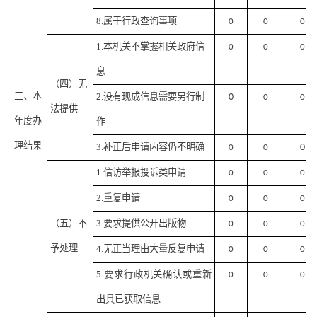
8.属于行政查询事项
0
0
0
1.本机关不掌握相关政府信
0
0
0
息
（四）无
三、本
2.没有现成信息需要另行制
0
0
0
法提供
年度办
作
理结果
3.补正后申请内容仍不明确
0
0
0
1.信访举报投诉类申请
0
0
0
2.重复申请
0
0
0
（五）不
3.要求提供公开出版物
0
0
0
予处理
4.无正当理由大量反复申请
0
0
0
5.要求行政机关确认或重新
0
0
0
出具已获取信息