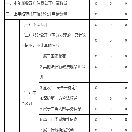
一、本年新收政府信息公开申请数量
0
0
0
二、上年结转政府信息公开申请数量
0
0
0
（一）予以公开
0
0
0
（二）部分公开
（区分处理的，只计这
0
0
0
一情形，不计其他情形）
1.属于国家秘密
0
0
0
2.其他法律行政法规禁止公
0
0
0
开
3.危及“三安全一稳定”
0
0
0
（三）不
4.保护第三方合法权益
0
0
0
予公开
5.属于三类内部事务信息
0
0
0
6.属于四类过程性信息
0
0
0
7.属于行政执法案卷
0
0
0