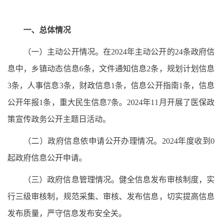
一、总体情况
（一）
主动公开情况
。
在
202
4
年主动公开的
24
条政府信
息中，
乡镇
动态信息
6
条，
文件通知
信息
2
条，
规划计划信息
3条，
人事
信息
3
条，
财政
信息
1
条，信息公开指南
1
条，信息
公开年报
1条
，重大民生信息
7条。2024年11月开展了医保政
策宣传政务公开主题日活动。
（二）政府信息依申请公开办理情况
。
202
4
年度收到
0
起政府信息公开申请。
（三）政府信息管理情况。
健全信息发布审核制度，实
行三级审核制，规范采集、审核、发布信息，切实提高信息
发布质量，严守信息发布安全关。