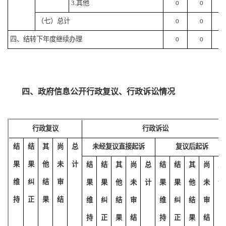
3.其他
0
0
（七）总计
0
0
四、结转下年度继续办理
0
0
四、
政府信息公开行政复议、行政诉讼
情况
行政复议
行政诉讼
结
结
其
尚
总
未经复议直接起诉
复议后起诉
果
果
他
未
计
结
结
其
尚
总
结
结
其
尚
总
维
纠
结
审
果
果
他
未
计
果
果
他
未
计
持
正
果
结
维
纠
结
审
维
纠
结
审
持
正
果
结
持
正
果
结