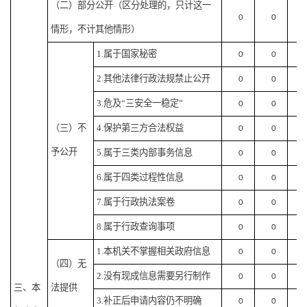
（二）部分公开
（区分处理的，只计这一
0
0
情形，不计其他情形）
1.属于国家秘密
0
0
2.其他法律行政法规禁止公开
0
0
3.危及“三安全一稳定”
0
0
（三）不
4.保护第三方合法权益
0
0
予公开
5.属于三类内部事务信息
0
0
6.属于四类过程性信息
0
0
7.属于行政执法案卷
0
0
8.属于行政查询事项
0
0
1.本机关不掌握相关政府信息
0
0
（四）无
2.没有现成信息需要另行制作
0
0
三、本
法提供
3.补正后申请内容仍不明确
0
0