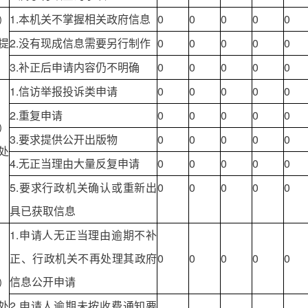
1.本机关不掌握相关政府信息
0
0
0
0
0
）
提
2.没有现成信息需要另行制作
0
0
0
0
0
3.补正后申请内容仍不明确
0
0
0
0
0
1.信访举报投诉类申请
0
0
0
0
0
2.重复申请
0
0
0
0
0
）
3.要求提供公开出版物
0
0
0
0
0
处
4.无正当理由大量反复申请
0
0
0
0
0
5.要求行政机关确认或重新出
0
0
0
0
0
具已获取信息
1.申请人无正当理由逾期不补
正、行政机关不再处理其政府
0
0
0
0
0
信息公开申请
）
处
2.申请人逾期未按收费通知要