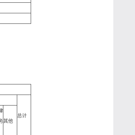
律
总计
务
其他