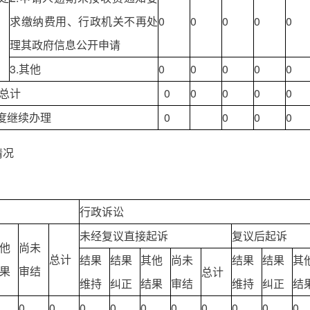
求缴纳费用、行政机关不再处
0
0
0
0
0
理其政府信息公开申请
3.其他
0
0
0
0
0
总计
0
0
0
0
0
度继续办理
0
0
0
0
情况
行政诉讼
未经复议直接起诉
复议后起诉
他
尚未
总计
结果
结果
其他
尚未
结果
结果
其
果
审结
总计
维持
纠正
结果
审结
维持
纠正
结
0
0
0
0
0
0
0
0
0
0