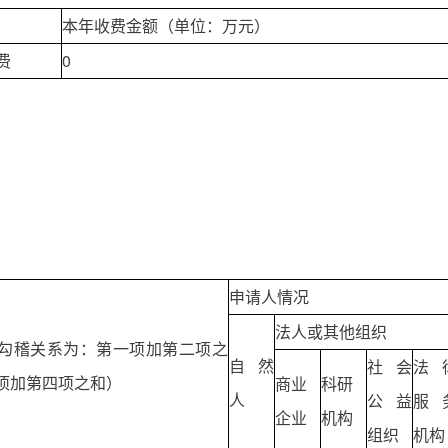
本年收费金额（单位：万元）
费
0
申请人情况
法人或其他组织
勾稽关系为：第一项加第二项之
自然
社会
法
项加第四项之和）
商业
科研
人
公益
服
企业
机构
组织
机构