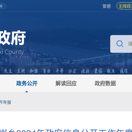
繁體
无障碍
6
政务公开
解读回应
政府数据
开年报