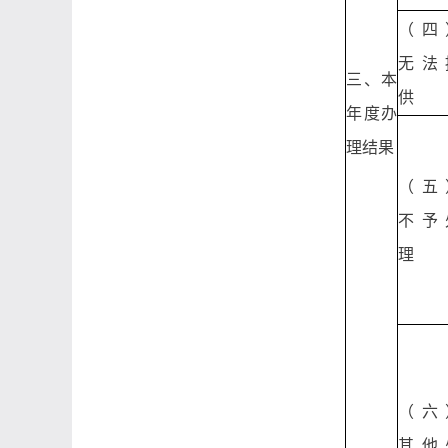
（四
无法
三、本
供
年度办
理结果
（五
不予
理
（六
其他