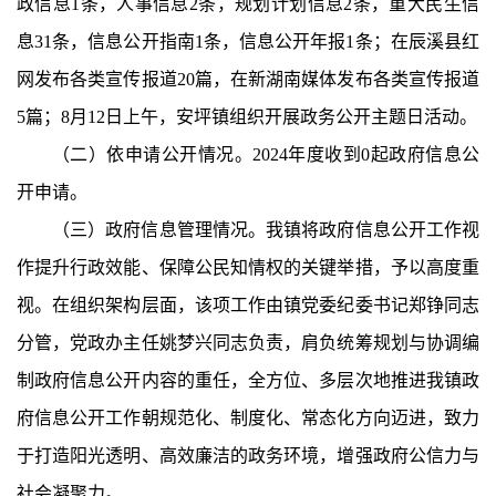
政信息
1
条，人事信息
2
条，规划计划信息
2
条，
重大民生信
息
31
条，
信息公开指南
1
条，信息公开年报
1
条
；在辰溪县红
网发布各类宣传报道
20
篇，在新湖南媒体发布
各类宣传报道
5
篇；
8
月
12
日上午，
安坪镇
组织开展政务
公开主题
日活动。
（二）依申请公开
情况
。
202
4
年度收到
0
起政府信息公
开申请。
（三）政府信息管理
情况
。
我镇将政府信息公开工作视
作提升行政效能、保障公民知情权的关键举措，予以高度重
视。在组织架构层面，该项工作由镇党委纪委书记郑铮同志
分管，党政办主任姚梦兴同志负责，肩负统筹规划与协调编
制政府信息公开内容的重任，全方位、多层次地推进我镇政
府信息公开工作朝规范化、制度化、常态化方向迈进，致力
于打造阳光透明、高效廉洁的政务环境，增强政府公信力与
社会凝聚力。