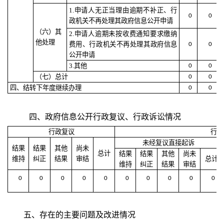
1.
申请人无正当理由逾期不补正、行
0
0
政机关不再处理其政府信息公开申请
（六）其
2.
申请人逾期未按收费通知要求缴纳
他处理
费用、行政机关不再处理其政府信息
0
0
公开申请
3.
其他
0
0
（七）总计
0
0
四、结转下年度继续办理
0
0
四、政府信息公开行政复议、行政诉讼情况
行政复议
行政
未经复议直接起诉
结果
结果
其他
尚未
总计
结果
结果
其他
尚未
维持
纠正
结果
审结
总计
维持
纠正
结果
审结
0
0
0
0
0
0
0
0
0
0
五
、存在的主要问题及改进情况