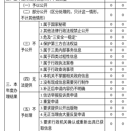
（一）予以公开
0
0
（二）部分公开
（区分处理的，只计这一情形，
0
0
不计其他情形）
1.
属于国家秘密
0
0
2.
其他法律行政法规禁止公开
0
0
3.
危及“三安全一稳定”
0
0
（三）不
4.
保护第三方合法权益
0
0
予公开
5.
属于三类内部事务信息
0
0
6.
属于四类过程性信息
0
0
7.
属于行政执法案卷
0
0
8.
属于行政查询事项
0
0
1.
本机关不掌握相关政府信息
0
0
（四）无
2.
没有现成信息需要另行制作
0
0
三、本
法提供
3.
补正后申请内容仍不明确
0
0
年度办
1.
信访举报投诉类申请
0
0
理结果
2.
重复申请
0
0
3.
要求提供公开出版物
0
0
（五）不
4.
无正当理由大量反复申请
0
0
予处理
5.
要求行政机关确认或重新出具已获
0
0
取信息