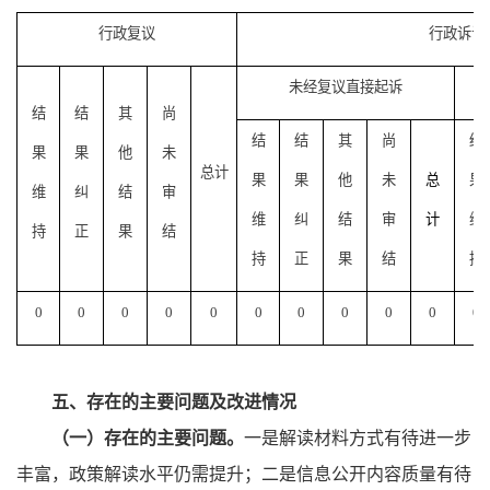
行政复议
行政诉讼
未经复议直接起诉
结
结
其
尚
结
结
其
尚
结
果
果
他
未
总计
果
果
他
未
总
果
维
纠
结
审
维
纠
结
审
计
维
持
正
果
结
持
正
果
结
持
0
0
0
0
0
0
0
0
0
0
0
五、存在的主要问题及改进情况
（一）存在的主要问题。
一是解读材料方式有待进一步
丰富，政策解读水平仍需提升；二是信息公开内容质量有待