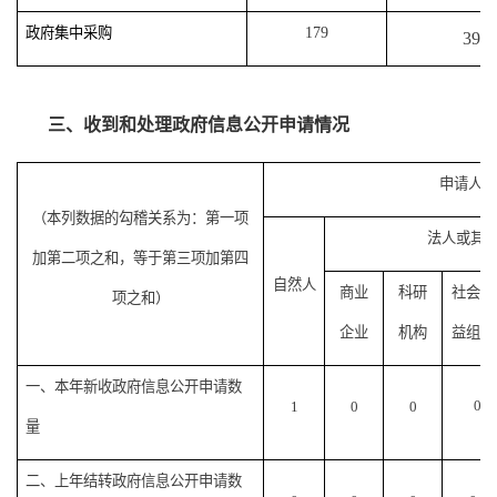
政府集中采购
179
392
三、收到和处理政府信息公开申请情况
申请人情
（本列数据的勾稽关系为：第一项
法人或其
加第二项之和，等于第三项加第四
自然人
商业
科研
社会公
项之和）
企业
机构
益组织
一、本年新收政府信息公开申请数
0
1
0
0
量
二、上年结转政府信息公开申请数