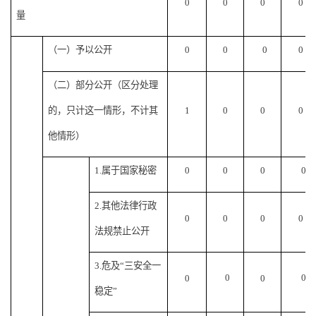
0
0
0
0
量
（一）予以公开
0
0
0
0
（二）部分公开（区分处理
的，只计这一情形，不计其
1
0
0
0
他情形）
1.属于国家秘密
0
0
0
0
2.其他法律行政
0
0
0
0
法规禁止公开
3.危及“三安全一
0
0
0
0
稳定”