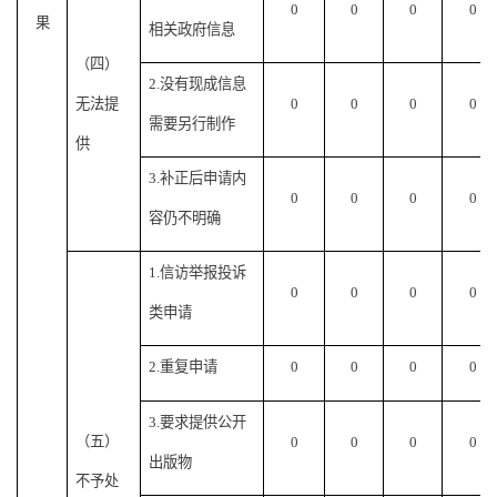
0
0
0
0
果
相关政府信息
（四）
2.没有现成信息
无法提
0
0
0
0
需要另行制作
供
3.补正后申请内
0
0
0
0
容仍不明确
1.信访举报投诉
0
0
0
0
类申请
2.重复申请
0
0
0
0
3.要求提供公开
（五）
0
0
0
0
出版物
不予处