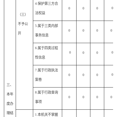
4.保护第三方合
0
0
0
0
法权益
（三）
不予公
5.属于三类内部
0
0
0
0
开
事务信息
6.属于四类过程
0
0
0
0
性信息
7.属于行政执法
0
0
0
0
案卷
三、
8.属于行政查询
本年
0
0
0
0
事项
度办
理结
1.本机关不掌握