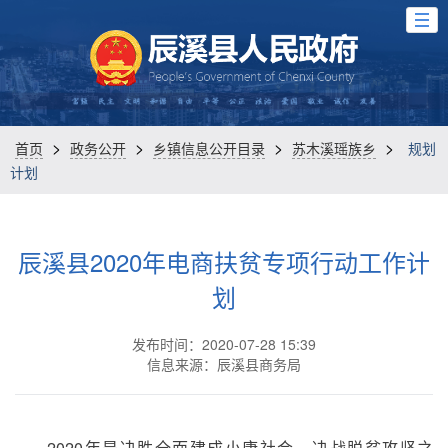
>
>
>
>
首页
政务公开
乡镇信息公开目录
苏木溪瑶族乡
规划
计划
辰溪县2020年电商扶贫专项行动工作计
划
发布时间：2020-07-28 15:39
信息来源：辰溪县商务局
2020年是决胜全面建成小康社会，决战脱贫攻坚之