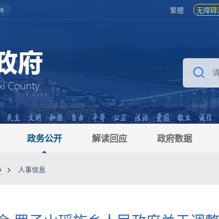
繁體
无障碍
6
政务公开
解读回应
政府数据
>
乡
人事信息