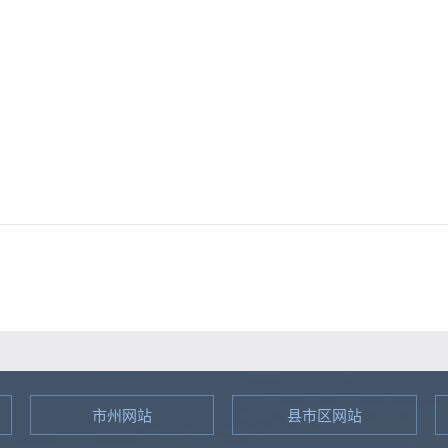
中共罗子山
罗子山瑶
202
市州网站
县市区网站