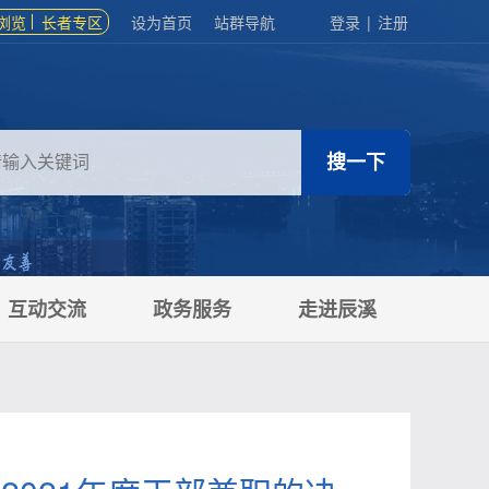
浏览
长者专区
设为首页
站群导航
登录
|
注册
互动交流
政务服务
走进辰溪