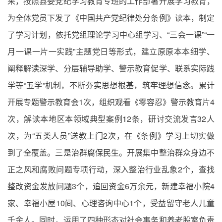
来，按照县委党纪学习教育专班的工作部署开展学习教育，
为全体党员下发了《中国共产党纪律处分条例》读本，制定
了学习计划，依托党组理论学习中心组学习、“三会一课”“一
月一课一片一实践”主题党日等形式，建立原原本本细学、
阐释解读深学、分层辅导助学、警示教育促学、联系实际践
学等“五学”机制，不断夯实思想根基，筑牢理想信念。累计
开展专题警示教育会1次，组织观看《零容忍》警示教育片4
次，解读本地区本领域典型案例12条，研讨交流发言32人
次，为“五类人员”送教上门2次，在《条例》学习上切实做
到了全覆盖。三是治群腐保民生。开展集中整治群众身边不
正之风和腐败问题专项行动，深入整治行业乱象2个，查找
整改资金发放问题3个，追回资金6万余元，新建幸福小院4
家、幸福小屋10间、心理咨询中心1个，受益留守老人儿童
千余人。同时，运用了四种形态对社会事务和养老股室负责