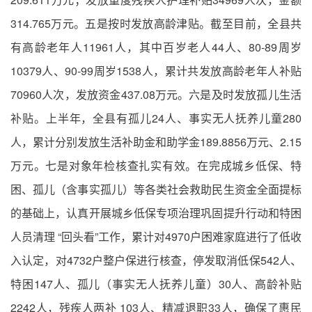
314.765万元。五是按时发放高龄津贴。截至目前，全县共
有高龄老年人11961人，其中百岁老人44人、80-89周岁
10379人、90-99周岁1538人，累计共发放高龄老年人补贴
70960人次，发放资金437.08万元。六是及时发放孤儿生活
补贴。上半年，全县有孤儿24人、事实无人抚养儿童280
人，累计分别发放生活补助金和助学金189.8856万元、2.15
万元。七是对象年检核查扎实有效。在完成城乡低保、特
困、孤儿（含事实孤儿）等各类社会救助民生资金全面提标
的基础上，认真开展城乡低保专项治理巩固提升行动和特困
人员清理 “回头看”工作，累计对4970户困难家庭进行了低收
入认定，对4732户整户保进行核查，停发取消低保542人、
特困147人、孤儿（事实无人抚养儿童）30人、高龄补贴
2242人，残疾人两补 103人、精减退职33人，确保了惠民