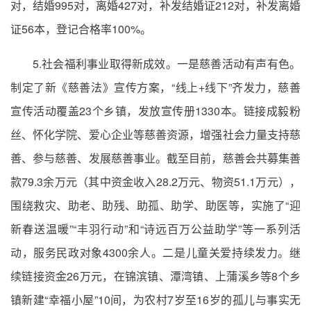
对，结婚995对，离婚427对，补发结婚证212对，补发离婚
证56本，登记合格率100%。
5.社会福利事业取得新成效。一是慈善活动有声有色。
制定了新《慈善法》宣传方案，“线上+线下”齐发力，慈善
宣传活动覆盖23个乡镇，发放宣传册1330本。链接成毅粉
丝、怀化学院、爱心企业等慈善资源，增强社会力量支持慈
善、参与慈善、发展慈善事业。截至目前，慈善会共募集善
款79.3余万元（其中资金收入28.2万元、物资51.1万元），
围绕救灾、助老、助残、助孤、助学、助医等，实施了“迎
新春送温暖”“丰羽行动”和“诗远百万公益助学”等一系列活
动，服务民政对象4300余人。二是儿童关爱持续发力。继
续链接资金26万元，在锦滨镇、潭湾镇、上蒲溪乡等8个乡
镇新建“幸福小屋”10间，为农村7岁至16岁的孤儿与事实无