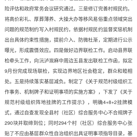
险评估和政府常务会议研究通过。三是修订完善村规民约。
将高价彩礼、厚葬薄养、大操大办等移风易俗重点领域突出
问题的规范制约写入村规民约，依据村规民约监督奖惩机制
出台具体约束性措施，提前介入、防微杜渐，定期进行公示
曝光，形成震慑效应。四是做好边界联检工作。启动县界联
检牵头工作，向沅泸溆麻中周边五县发出联检工作函，拟定
9月份完成现场联检，实现边界地区社会稳定，群众和睦相
处。五是持续落实基层减负。制定了《关于规范村级组织工
作事务、机制牌子和证明事项的实施方案》，下发了《关于
规范村级组织阵地挂牌的工作提示》，明确4+8+2挂牌模
式，通过自查发现全县村（社区）综合服务中心不合规牌子
290块并取缔到位；同时294个村（社区）综合服务中心张
贴了不应由基层群众性自治组织出具证明事项指导目录，基