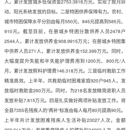
人，累计发放城乡低保资金2753.3818万元，实现了按月异
动、阳光系统发放的目标。二是特困供养保障有力。农村、
城市特困保障水平分别由每月550元、845元提高到585元、
910元。截至目前，在册城乡特困分散供养人员2478户
2544人，累计发放供养金908.9915万元；在册城乡特困集
中供养人员271人，累计发放供养金152.399万元。同时，
大幅度提升失能和半失能护理费用到1200元、800元/人
月，累计发放照料护理费146.318万元。三是临时救助工作
精准高效。上半年，共救助临时困难家庭920户945人，发
放临时救助金260万元。同时，为218名发放精简退职人员
发放补贴7.815万元。四是扎实做好两项补贴发放工作。将
全县7355名残疾人的“两补”标准由每人每月80元提高90元。
上半年共计发放困难残疾人生活补贴23027人次，金额
209.611万元；发放重度残疾人护理补贴34969人次，金额