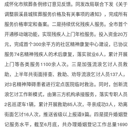
成怀化市殡葬条例修订意见反馈。同发改局联合下发《关于
调整辰溪县城殡葬服务价格及有关事项的通知》，完成所有
服务价格审定和备案。二是持续优化残疾人服务。全市首个
开通移动端功能，实现残疾人上门年检服务。投入资金20万
元，完成首个300余平方的社区精神康复中心建设，已协议
服务74名精神残疾人的术后康复，落实就业6人，累计开展
上门等各类服务1100余人次。三是加强流浪乞讨人员救
助，上半年共街面排查、救助、劝导流浪乞讨人员137人，
对3名精神障碍患者进行定点医院临时救治。同时，创新流
浪乞讨工作新模式，由第三方机构承接服务，落实专职人员
2名巡逻车1辆，累计开展救助85人次，寻亲成功3人，劝离
街面乞讨16人次，推送省级以上报道9篇。四是提升婚姻登
记服务水平，截至6月底，共办理婚姻登记工作总量1690