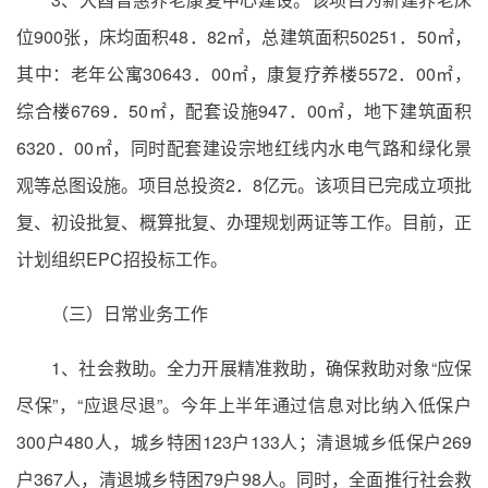
位900张，床均面积48．82㎡，总建筑面积50251．50㎡，
其中：老年公寓30643．00㎡，康复疗养楼5572．00㎡，
综合楼6769．50㎡，配套设施947．00㎡，地下建筑面积
6320．00㎡，同时配套建设宗地红线内水电气路和绿化景
观等总图设施。项目总投资2．8亿元。该项目已完成立项批
复、初设批复、概算批复、办理规划两证等工作。目前，正
计划组织EPC招投标工作。
（三）日常业务工作
1、社会救助。全力开展精准救助，确保救助对象“应保
尽保”，“应退尽退”。今年上半年通过信息对比纳入低保户
300户480人，城乡特困123户133人；清退城乡低保户269
户367人，清退城乡特困79户98人。同时，全面推行社会救