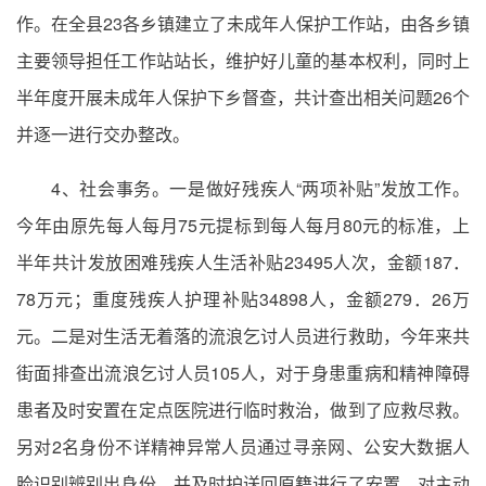
作。在全县23各乡镇建立了未成年人保护工作站，由各乡镇
主要领导担任工作站站长，维护好儿童的基本权利，同时上
半年度开展未成年人保护下乡督查，共计查出相关问题26个
并逐一进行交办整改。
4、社会事务。一是做好残疾人“两项补贴”发放工作。
今年由原先每人每月75元提标到每人每月80元的标准，上
半年共计发放困难残疾人生活补贴23495人次，金额187．
78万元；重度残疾人护理补贴34898人，金额279．26万
元。二是对生活无着落的流浪乞讨人员进行救助，今年来共
街面排查出流浪乞讨人员105人，对于身患重病和精神障碍
患者及时安置在定点医院进行临时救治，做到了应救尽救。
另对2名身份不详精神异常人员通过寻亲网、公安大数据人
脸识别辨别出身份，并及时护送回原籍进行了安置。对主动