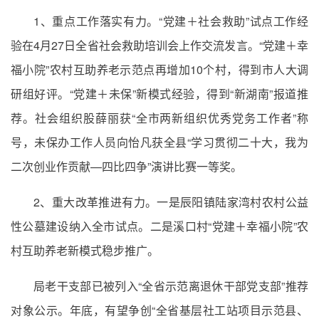
1、重点工作落实有力。“党建＋社会救助”试点工作经
验在4月27日全省社会救助培训会上作交流发言。“党建＋幸
福小院”农村互助养老示范点再增加10个村，得到市人大调
研组好评。“党建＋未保”新模式经验，得到“新湖南”报道推
荐。社会组织股薛丽获“全市两新组织优秀党务工作者”称
号，未保办工作人员向怡凡获全县“学习贯彻二十大，我为
二次创业作贡献—四比四争”演讲比赛一等奖。
2、重大改革推进有力。一是辰阳镇陆家湾村农村公益
性公墓建设纳入全市试点。二是溪口村“党建＋幸福小院”农
村互助养老新模式稳步推广。
局老干支部已被列入“全省示范离退休干部党支部”推荐
对象公示。年底，有望争创“全省基层社工站项目示范县、