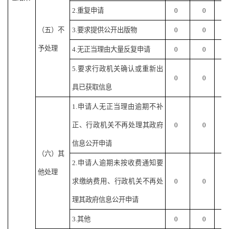
2.重复申请
0
0
0
（五）不
3.要求提供公开出版物
0
0
0
予处理
4.无正当理由大量反复申请
0
0
0
5.要求行政机关确认或重新出
0
0
0
具已获取信息
1.申请人无正当理由逾期不补
正、行政机关不再处理其政府
0
0
0
信息公开申请
（六）其
2.申请人逾期未按收费通知要
他处理
求缴纳费用、行政机关不再处
0
0
0
理其政府信息公开申请
3.其他
0
0
0