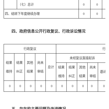
（七）总计
0
0
0
四、结转下年度继续办理
0
0
0
四、政府信息公开行政复议、行政诉讼情况
行政复议
行政
未经复议直接起诉
结果
结果
其他
尚未
总计
结果
结果
其他
尚未
维持
纠正
结果
审结
总计
维持
纠正
结果
审结
0
0
0
0
0
0
0
0
0
0
五、存在的主要问题及改进情况