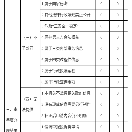
1.属于国家秘密
0
0
0
2.其他法律行政法规禁止公开
0
0
0
3.危及“三安全一稳定”
0
0
0
4.保护第三方合法权益
0
0
0
（三）不
予公开
5.属于三类内部事务信息
0
0
0
6.属于四类过程性信息
0
0
0
7.属于行政执法案卷
0
0
0
8.属于行政查询事项
0
0
0
1.本机关不掌握相关政府信息
0
0
0
（四）无
2.没有现成信息需要另行制作
0
0
0
三、本
法提供
3.补正后申请内容仍不明确
0
0
0
年度办
1.信访举报投诉类申请
0
0
0
理结果