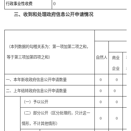
0
行政事业性收费
三、收到和处理政府信息公开申请情况
（本列数据的勾稽关系为：第一项加第二项之和，
等于第三项加第四项之和）
自然人
商业
科
企业
机
一、本年新收政府信息公开申请数量
0
0
0
二、上年结转政府信息公开申请数量
0
0
（一）予以公开
0
0
0
（二）部分公开
（区分处理的，只计这一
0
0
0
情形，不计其他情形）