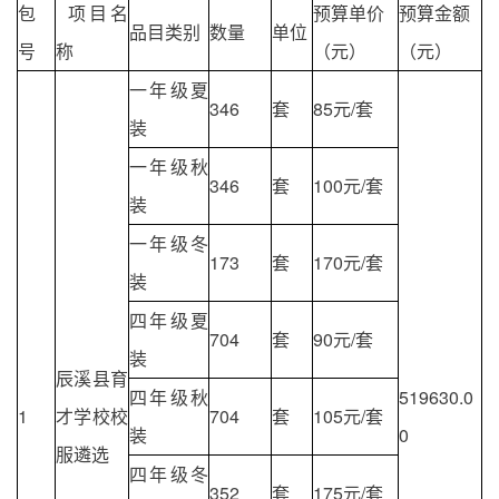
包
项目名
预算单价
预算金额
品目类别
数量
单位
号
称
（元）
（元）
一年级夏
346
套
85元/套
装
一年级秋
346
套
100元/套
装
一年级冬
173
套
170元/套
装
四年级夏
704
套
90元/套
装
辰溪县育
四年级秋
519630.0
1
才学校校
704
套
105元/套
装
0
服遴选
四年级冬
352
套
175元/套