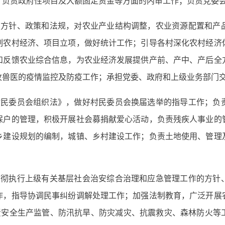
；负责政府性项目及大额固定资金等方面的内审工作；负责党委
的方针、政策和法规，对农业产业结构调整，农业资源配置和产
制农村经济、项目立项，做好统计工作；引导各村深化农村经济
和反馈农业综合信息，为农业经济发展提供产前、产中、产后全
牧兽医的疫情监控及防疫工作；承担党委、政府和上级业务部门
村民委员会组织法》，做好村民委员会换届选举的指导工作；负
保户的管理，积极开展社会募捐献爱心活动，负责残疾人事业的
乡建设规划的编制，城镇、乡村建设工作；负责土地使用、管理
贯彻执行上级有关基层社会治安综合治理和应急管理工作的方针
作，指导协调民事纠纷调解处理工作；加强法制教育，广泛开展
负责安全生产监管、防汛抗旱、防灾减灾、抗震救灾、森林防火等