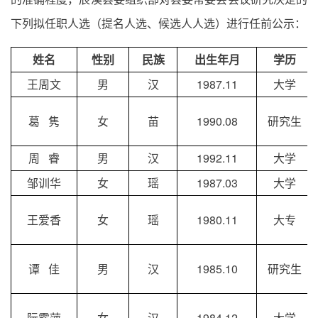
下列拟任职人选（提名人选、候选人人选）进行任前公示：
姓名
性别
民族
出生年月
学历
王周文
男
汉
1987.11
大学
葛 隽
女
苗
1990.08
研究生
周 睿
男
汉
1992.11
大学
邹训华
女
瑶
1987.03
大学
王爱香
女
瑶
1980.11
大专
谭 佳
男
汉
1985.10
研究生
阮露萍
女
汉
1984.12
大学