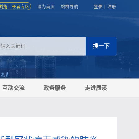
浏览
长者专区
设为首页
站群导航
登录
|
注册
互动交流
政务服务
走进辰溪