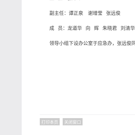
副主任：谭正泉 谢增莹 张远俊
成 员：龙道华 向 辉 朱晓君 刘清华
领导小组下设办公室于应急
打印本页
关闭窗口