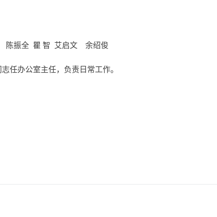
 陈振全 瞿 智 艾启文 余绍俊
办，张远俊同志任办公室主任，负责日常工作