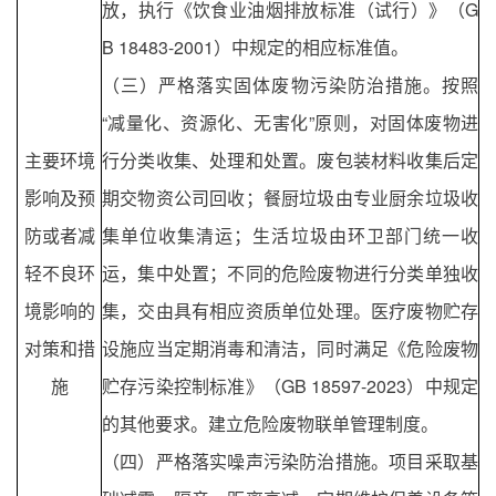
放，执行《饮食业油烟排放标准（试行）》（G
B 18483-2001）中规定的相应标准值。
（三）严格落实固体废物污染防治措施。按照
“减量化、资源化、无害化”原则，对固体废物进
主要环境
行分类收集、处理和处置。废包装材料收集后定
影响及预
期交物资公司回收；餐厨垃圾由专业厨余垃圾收
防或者减
集单位收集清运；生活垃圾由环卫部门统一收
轻不良环
运，集中处置；不同的危险废物进行分类单独收
境影响的
集，交由具有相应资质单位处理。医疗废物贮存
对策和措
设施应当定期消毒和清洁，同时满足《危险废物
施
贮存污染控制标准》（GB 18597-2023）中规定
的其他要求。建立危险废物联单管理制度。
（四）严格落实噪声污染防治措施。项目采取基