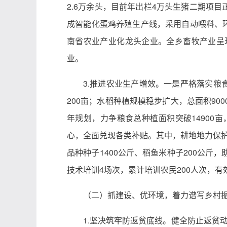
2.6万余头，目前年出栏4万头生猪二期项目
成智能化蛋鸡养殖生产线，采用自动喂料、环
南省农业产业化龙头企业。全乡畜牧产业呈
业。
3.推进农业生产增效。一是严格落实粮食
200亩；水稻种植规模稳步扩大，总面积900
年规划，力争粮食总种植面积突破1490
心，全面兑现各类补贴。其中，耕地地力保护补
品种种子1400公斤、稻鱼米种子200公
技术培训4场次，累计培训农民200人次，
（二）抓建设、优环境，着力谱写乡村
1.坚决筑牢防返贫底线。健全防止返贫