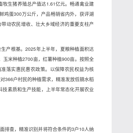
畜牧生猪养殖总产值达1.61亿元。畅通禽业建
鲜鸡蛋300万公斤，产品畅销省内外，获评湖
为带动农民增收、壮大乡域经济的重要支柱产
食生产根基。2025年上半年，夏粮种植面积达
；玉米种植2700亩，红薯种植900亩。按照全
精准落实惠民惠农政策。以保障农民权益为核
针对366户村民的种植需求，精准发放低镉水稻
民科技素质和生产技能，上半年常态化开展农业
全面排查，精准识别并将符合条件的3户10人纳