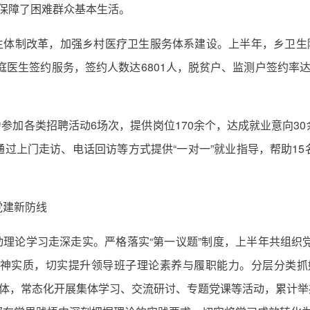
实保障了困难群众基本生活。
生体制改革，加强乡村医疗卫生服务体系建设。上半年，乡卫生院门
庭医生签约服务，签约人数达6801人，脱贫户、监测户签约率
力参加各类招聘活动6场次，提供岗位170余个，达成就业意向3
过上门走访、电话回访等方式提供“一对一”就业指导，帮助1
党建新防线
动理论学习走深走实。严格落实“第一议题”制度，上半年共组织
精神实质，切实提升领导班子理论素养与履职能力。分层分类抓
等载体，常态化开展集体学习、交流研讨、专题党课等活动，累计举