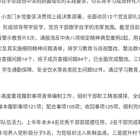
部在学思践悟中深刻把握理论的实践要求，切实将学习成效转化
。小龙门乡党委坚决贯彻上级决策部署，全面动员12个党支部
形成领导带学促学，党员干部跟学自学的浓厚氛围。截至目前，
看警示教育片5次，通报违反中央八项规定精神典型案例2起，用
定及其实施细则精神问题清单，将学习教育与巡视整改、整治群
查摆问题14个，班子成员查摆问题84个，已全面完成整改。
、学生通勤保障、安全饮水等各类民生问题52件。通过学习教育
我乡高度重视履职事项清单编制工作，组织干部职工精准摸排、全
：基本履职事项121项；配合事项105项；收回事项125项，顺
部队伍活力。上半年本乡4名优秀干部获提拔任用，2名干部完
年培养入党积极分子5名，为党组织注入新鲜血液。三是提升村