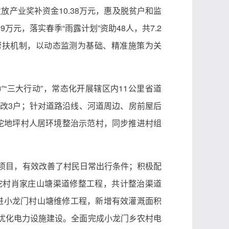
产业奖补资金10.38万元，惠及脱贫户和监
万元，落实春季“雨露计划”资助48人，共7.2
帮扶机制，以动态监测为基础、精准施策为关
”“三大行动”，常态化开展辖区内11公里省道
所整改3户；针对道路沿线、河道周边、房前屋后
坨地坪村人居环境整治示范村，同步推进村组
建项目，有效改善了村民日常出行条件；积极配
坨村肖家庄山塘渠道修整工程，共计整治渠道
推进小龙门村山塘维修工程，新增有效灌溉面积
是优化电力设施建设。全面完成小龙门乡农村电