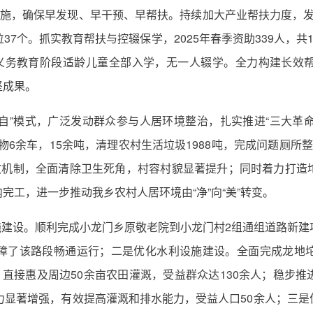
措施，确保早发现、早干预、早帮扶。持续加大产业帮扶力度，发放
7个。抓实教育帮扶与控辍保学，2025年春季资助339人，共19
乡义务教育阶段适龄儿童全部入学，无一人辍学。全力构建长效
坚成果。
六自”模式，广泛发动群众参与人居环境整治，扎实推进“三大革命
物6余车，15余吨，清理农村生活垃圾1988吨，完成问题厕
长效机制，全面清除卫生死角，村容村貌显著提升；同时着力打造
完工，进一步推动我乡农村人居环境由“净”向“美”转变。
施建设。顺利完成小龙门乡原敬老院到小龙门村2组通组道路新
障了该路段畅通运行；二是优化水利设施建设。全面完成龙地
，直接惠及周边50余亩农田灌溉，受益群众达130余人；稳步
收能力显著增强，有效提高灌溉和排水能力，受益人口50余人；三