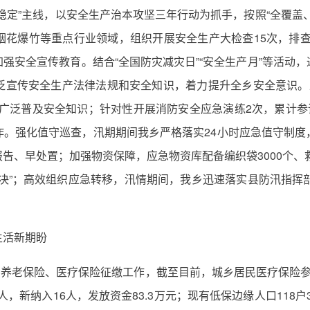
稳定”主线，以安全生产治本攻坚三年行动为抓手，按照“全覆盖
花爆竹等重点行业领域，组织开展安全生产大检查15次，排查出
加强安全宣传教育。结合“全国防灾减灾日”“安全生产月”等活动
泛宣传安全生产法律法规和安全知识，着力提升全乡安全意识。
条，广泛普及安全知识；针对性开展消防安全应急演练2次，累计参
作。强化值守巡查，汛期期间我乡严格落实24小时应急值守制度
告、早处置；加强物资保障，应急物资库配备编织袋3000个、救
决”；高效组织应急转移，汛情期间，我乡迅速落实县防汛指挥
生活新期盼
养老保险、医疗保险征缴工作，截至目前，城乡居民医疗保险参保人
人，新纳入16人，发放资金83.3万元；现有低保边缘人口118户