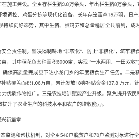
正在施工建设。全乡存栏生猪3.8万余头，年出栏生猪8万余头，
境调控、鸡蛋分拣等现代化设备，长年存笼蛋鸡15万羽，日产
现持续向好态势，其中生猪、蛋鸡养殖总量稳居全县前列，成
安全责任制。坚决遏制耕地 “非农化”、防止“非粮化”，筑牢粮
0亩，其中稻花鱼套种面积6000亩，实现 “一水两用、一田双收”
0亩，确保高质量完成县下达小龙门乡的年度粮食生产任务。二是
贴覆盖面积1.06万亩，累计发放18类补贴资金137.8 万元，
斤，助力优质作物推广。三是农技培训赋能产业升级。聚焦提升农
有效提升了农业生产的科技水平和农户的增收能力。
振兴新篇章
动态监测和帮扶机制，对全乡546户脱贫户和70户监测对象进行