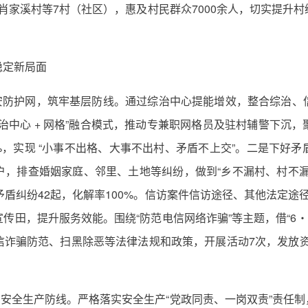
、肖家溪村等7村（社区），惠及村民群众7000余人，切实提升
稳定新局面
平安防护网，筑牢基层防线。通过综治中心提能增效，整合综治、
治中心 + 网格”融合模式，推动专兼职网格员及驻村辅警下沉
0%，实现 “小事不出格、大事不出村、矛盾不上交”。二是下好
户，排查婚姻家庭、邻里、土地等纠纷，做到“乡不漏村、村不漏
类矛盾纠纷42起，化解率100%。信访案件信访途径、其他法定途
田，提升服务效能。围绕“防范电信网络诈骗”等主题，借“6・
诈骗防范、扫黑除恶等法律法规和政策，开展活动7次，发放资料
牢安全生产防线。严格落实安全生产“党政同责、一岗双责”责任