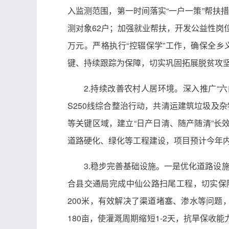
入监测范围，第一时间落实“一户一策”帮扶
测对象62户；加强就业帮扶，开发公益性岗位3
万元。严格执行“控辍保学”工作，确保全
键、持续跟踪为保障，切实巩固拓展脱贫攻
2.持续改善农村人居环境。深入推广“
S250线综合整治行动，共清运建筑垃圾及杂
等关键区域，建立“日产日清、随产随清”
道路硬化、绿化等工程建设，项目预计今年内
3.稳步完善基础设施。一是优化道路设
合县交通局完成中仙公路扫尾工程，切实保
200米，有效解决了渠道堵塞、渗水等问题
180亩，使灌溉周期缩短1-2天，抗旱保