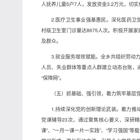
人抚养儿童5户7人，发放资金3.2万元，切
2.医疗卫生事业强基惠民。深化医药卫
村级卫生室门诊量达8675人次。积极开展家
及群众。
3.就业服务增效赋能。全乡共组织劳动
人员、失业群体等重点人群建立动态台账，通
“保障网”。
（五）抓基础、强引领，着力筑牢基层
1.持续深化党的创新理论武装。着力推
党课辅导23次，通过聚焦核心要义、深研
课”、“一月一课一片一实践”、“学习强国”