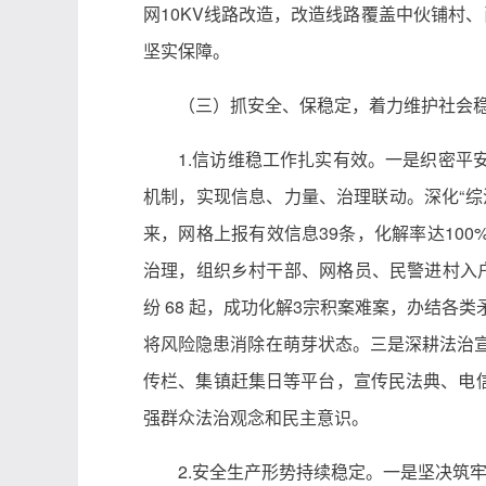
网10KV线路改造，改造线路覆盖中伙铺村
坚实保障。
（三）抓安全、保稳定，着力维护社会
1.信访维稳工作扎实有效。一是织密
机制，实现信息、力量、治理联动。深化“综
来，网格上报有效信息39条，化解率达10
治理，组织乡村干部、网格员、民警进村入
纷 68 起，成功化解3宗积案难案，办结各
将风险隐患消除在萌芽状态。三是深耕法治宣传
传栏、集镇赶集日等平台，宣传民法典、电信
强群众法治观念和民主意识。
2.安全生产形势持续稳定。一是坚决筑