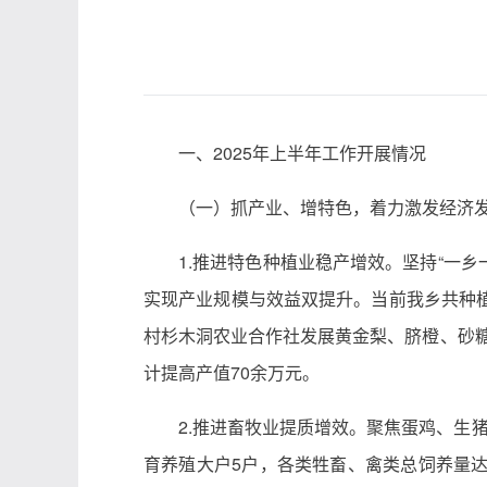
一、2025年上半年工作开展情况
（一）抓产业、增特色，着力激发经济
1.推进特色种植业稳产增效。坚持“一
实现产业规模与效益双提升。当前我乡共种植柑
村杉木洞农业合作社发展黄金梨、脐橙、砂糖
计提高产值70余万元。
2.推进畜牧业提质增效。聚焦蛋鸡、生
育养殖大户5户，各类牲畜、禽类总饲养量达