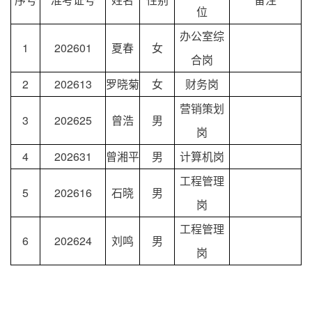
位
办公室综
1
202601
夏春
女
合岗
2
202613
罗晓菊
女
财务岗
营销策划
3
202625
曾浩
男
岗
4
202631
曾湘平
男
计算机岗
工程管理
5
202616
石晓
男
岗
工程管理
6
202624
刘鸣
男
岗